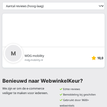
webshop
{{
__('Sort')
}}
MDG mobility
10,0
mdg-mobility.nl
Benieuwd naar WebwinkelKeur?
We zijn er om de e-commerce
Echte reviews
veiliger te maken voor iedereen.
Bemiddeling bij geschillen
Gebruikt door 9600+
webwinkels