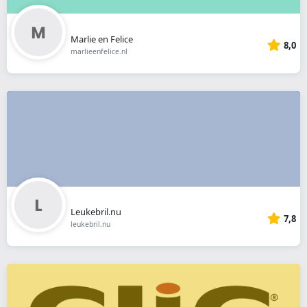
Marlie en Felice
8,0
marlieenfelice.nl
Leukebril.nu
7,8
leukebril.nu