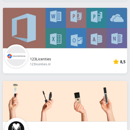
123Licenties
8,5
123licenties.nl