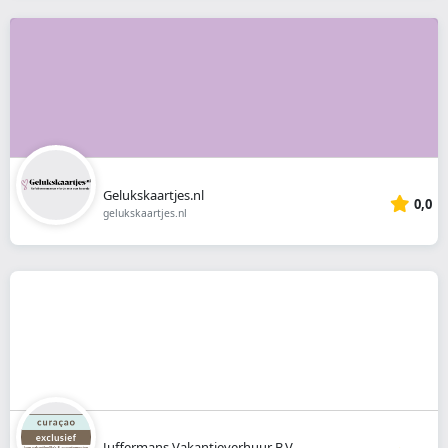
Gelukskaartjes.nl
0,0
gelukskaartjes.nl
Juffermans Vakantieverhuur B.V.