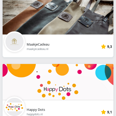
MaakjeCadeau
9,3
maakjecadeau.nl
Happy Dots
9,1
happydots.nl