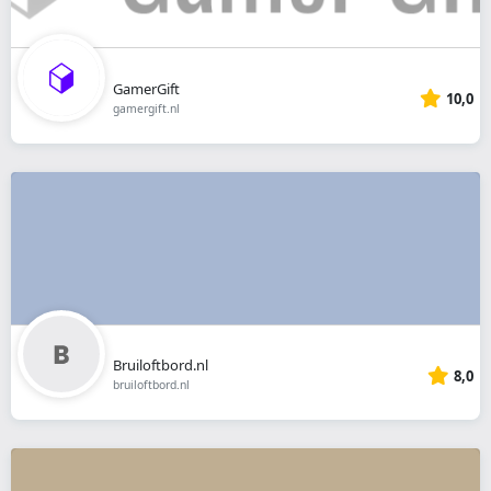
GamerGift
10,0
gamergift.nl
Bruiloftbord.nl
8,0
bruiloftbord.nl