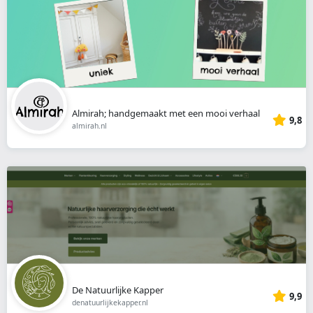
Almirah; handgemaakt met een mooi verhaal
9,8
almirah.nl
De Natuurlijke Kapper
9,9
denatuurlijkekapper.nl