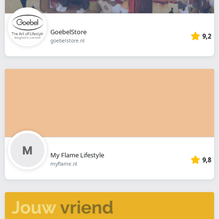
GoebelStore
9,2
goebelstore.nl
My Flame Lifestyle
9,8
myflame.nl