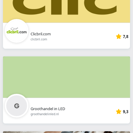
Clicbril.com
7,8
clicbril.com
Groothandel in LED
9,3
groothandelinled.nl