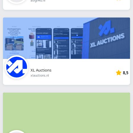
asign4u.nl
XL Auctions
8,5
xlauctions.nl