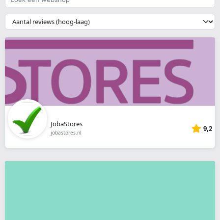
een
webshop
{{
__('Sort')
}}
JobaStores
9,2
jobastores.nl