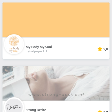
My Body My Soul
9,0
mybodymysoul.nl
Strong Desire