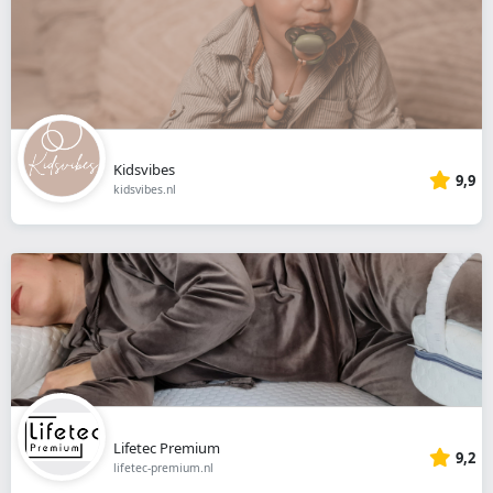
Kidsvibes
9,9
kidsvibes.nl
Lifetec Premium
9,2
lifetec-premium.nl