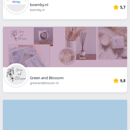
boemby.nl
5,7
boemby.nl
Green and Blossom
9,8
greenandblossom.nl