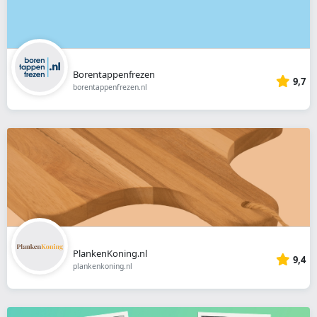
Borentappenfrezen
9,7
borentappenfrezen.nl
PlankenKoning.nl
9,4
plankenkoning.nl