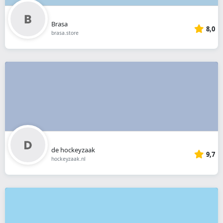
Brasa
8,0
brasa.store
de hockeyzaak
9,7
hockeyzaak.nl