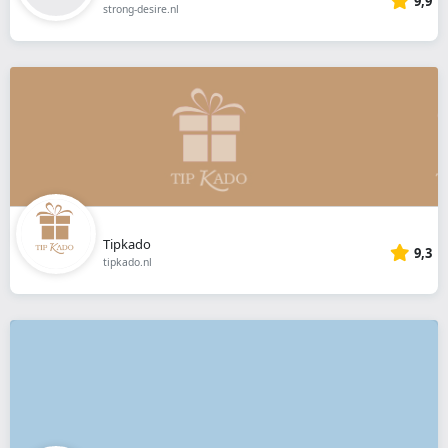
9,9
strong-desire.nl
Tipkado
9,3
tipkado.nl