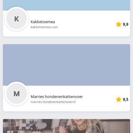
Kakketoemea
9,9
kakketoemea.com
Marries hondenenkattenvoer
9,5
marries-hondenenkattenvoer.nl