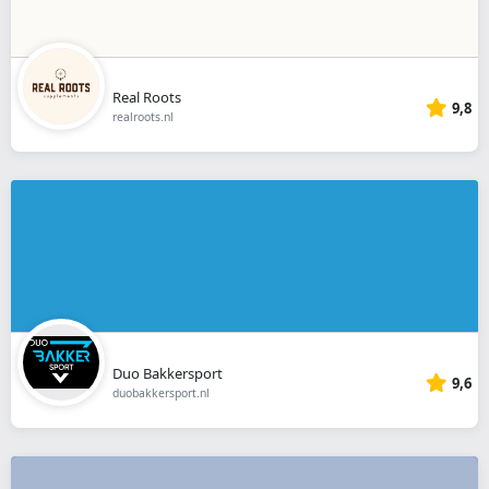
Real Roots
9,8
realroots.nl
Duo Bakkersport
9,6
duobakkersport.nl