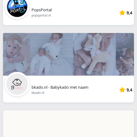
PopsPortal
9,4
popsportal.nl
bkado.nl - Babykado met naam
9,4
bkado.nl