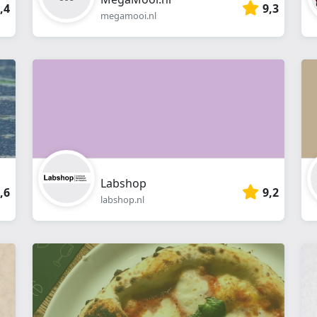
,4
9,3
megamooi.nl
Labshop
,6
9,2
labshop.nl