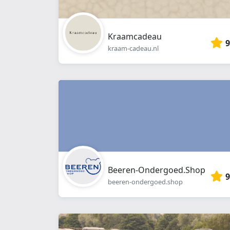
Kraamcadeau
9
kraam-cadeau.nl
Beeren-Ondergoed.Shop
9
beeren-ondergoed.shop