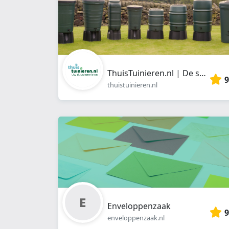
ThuisTuinieren.nl | De snelste, goedkoopste en beste leverancier van regentonnen en benodigdheden.
9
thuistuinieren.nl
Enveloppenzaak
9
enveloppenzaak.nl