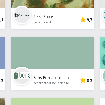
Pizza Store
,1
9,7
pizzastore.nl
Bens Bureaustoelen
,3
8,3
benskantoormeubelen.nl