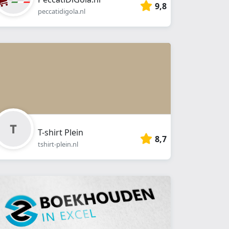
9,8
peccatidigola.nl
T-shirt Plein
8,7
tshirt-plein.nl