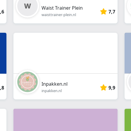
Waist Trainer Plein
,6
7,7
waisttrainer-plein.nl
Inpakken.nl
,8
9,9
inpakken.nl