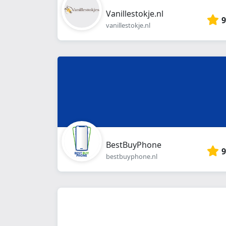
Vanillestokje.nl
9
vanillestokje.nl
BestBuyPhone
9
bestbuyphone.nl