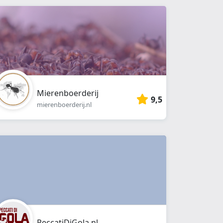
Mierenboerderij
9,5
mierenboerderij.nl
PeccatiDiGola.nl