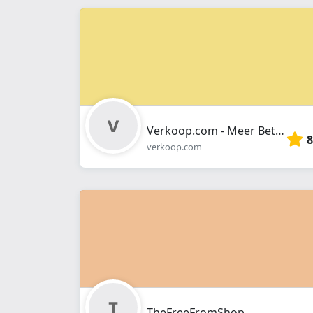
Verkoop.com - Meer Betalen.. is DOM !
8
verkoop.com
TheFreeFromShop