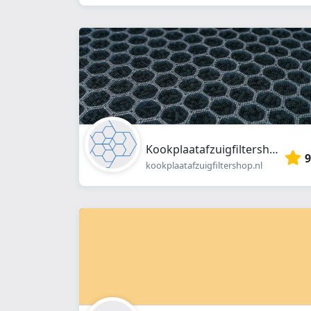
Kookplaatafzuigfiltershop.nl
9
kookplaatafzuigfiltershop.nl