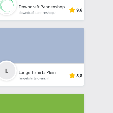
Downdraft Pannenshop
9,6
downdraftpannenshop.nl
Lange T-shirts Plein
8,8
langetshirts-plein.nl