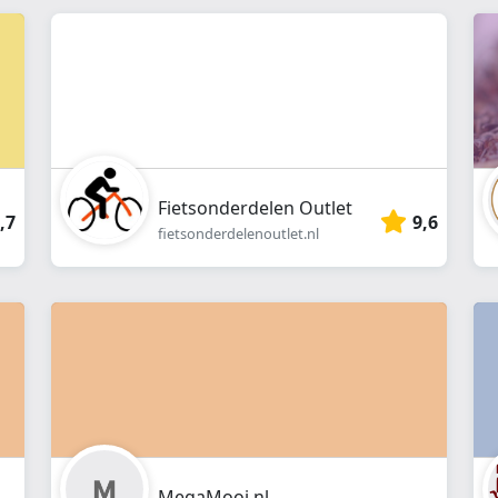
webshop
}}
Fietsonderdelen Outlet
,7
9,6
fietsonderdelenoutlet.nl
MegaMooi.nl