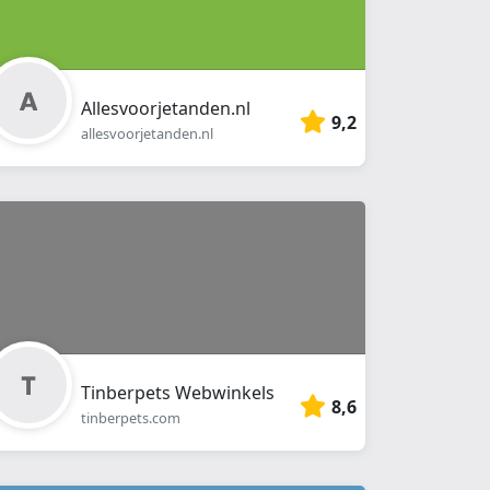
Allesvoorjetanden.nl
9,2
allesvoorjetanden.nl
Tinberpets Webwinkels
8,6
tinberpets.com