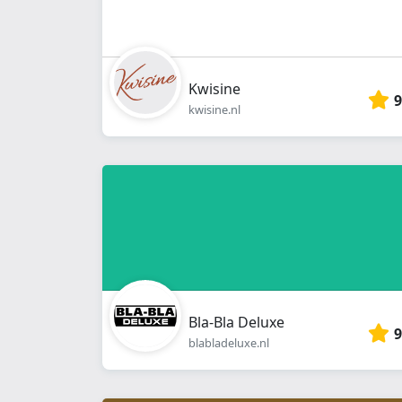
Kwisine
9
kwisine.nl
Bla-Bla Deluxe
9
blabladeluxe.nl