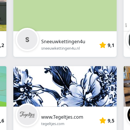
Sneeuwkettingen4u
,2
9,1
sneeuwkettingen4u.nl
www.Tegeltjes.com
,6
9,5
tegeltjes.com