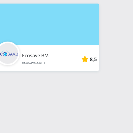
Ecosave B.V.
8,5
ecosave.com