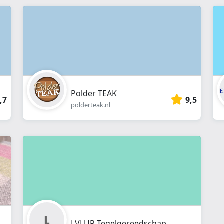
webshop
}}
Polder TEAK
,7
9,5
polderteak.nl
LVLUP Tegelgereedschap