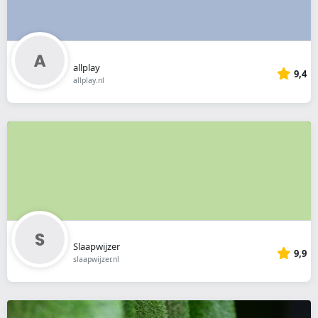
allplay
9,4
allplay.nl
Slaapwijzer
9,9
slaapwijzer.nl