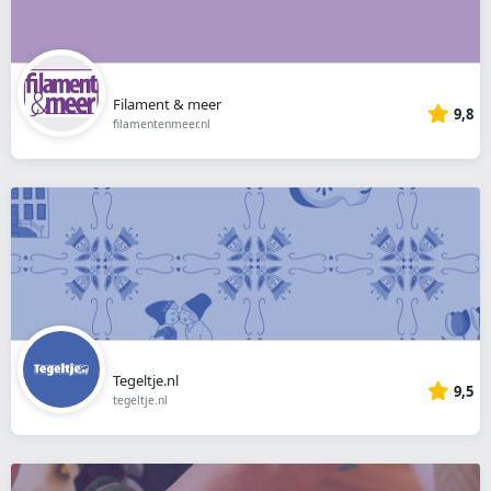
Filament & meer
9,8
filamentenmeer.nl
Tegeltje.nl
9,5
tegeltje.nl