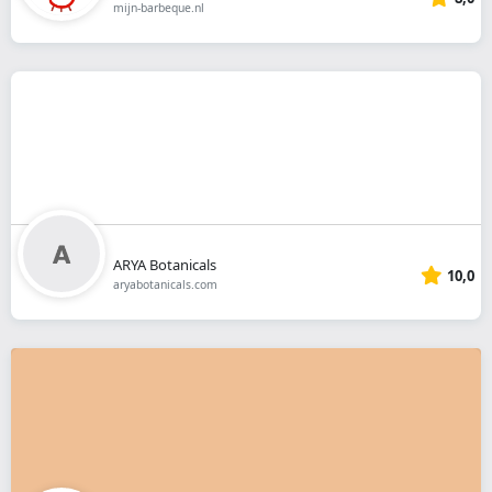
mijn-barbeque.nl
ARYA Botanicals
10,0
aryabotanicals.com