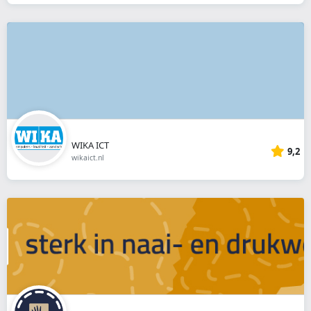
WIKA ICT
9,2
wikaict.nl