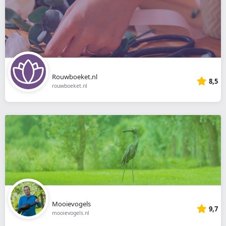
Rouwboeket.nl
8,5
rouwboeket.nl
Mooievogels
9,7
mooievogels.nl