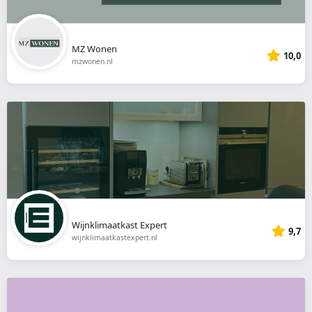
MZ Wonen
10,0
mzwonen.nl
Wijnklimaatkast Expert
9,7
wijnklimaatkastexpert.nl