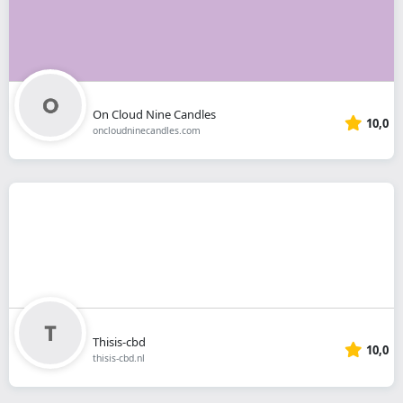
On Cloud Nine Candles
10,0
oncloudninecandles.com
Thisis-cbd
10,0
thisis-cbd.nl