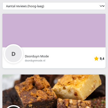
webshop
{{
__('Sort')
}}
Doorduyn Mode
9,4
doorduynmode.nl