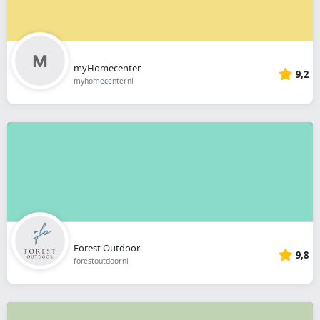
myHomecenter
9,2
myhomecenter.nl
Forest Outdoor
9,8
forestoutdoor.nl