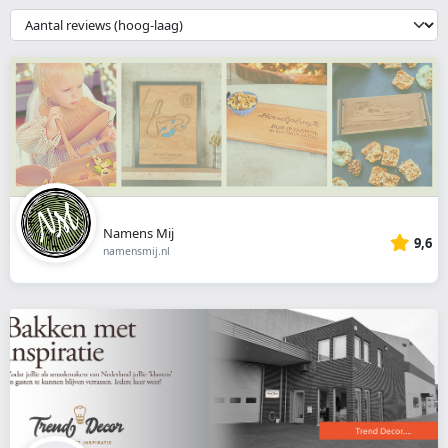
webshop
{{
__('Sort')
}}
Namens Mij
9,6
namensmij.nl