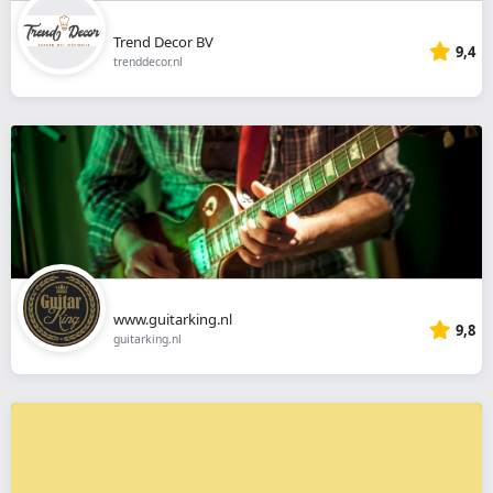
Trend Decor BV
9,4
trenddecor.nl
www.guitarking.nl
9,8
guitarking.nl