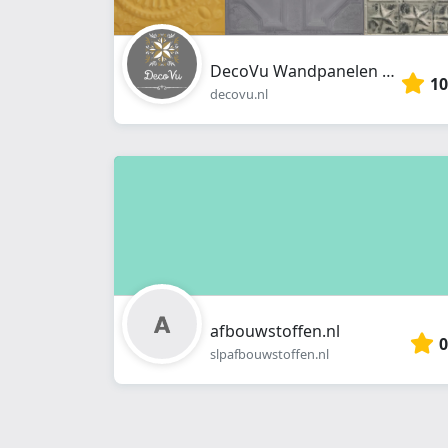
DecoVu Wandpanelen en Woondecoratie
10
decovu.nl
afbouwstoffen.nl
0
slpafbouwstoffen.nl