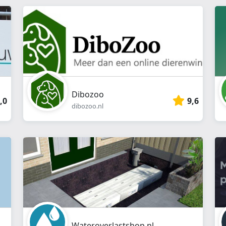
webshop
}}
Dibozoo
,0
9,6
dibozoo.nl
Wateroverlastshop.nl