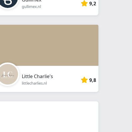
9,2
gullimex.nl
Little Charlie's
9,8
littlecharlies.nl