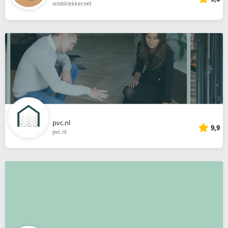
vindiklekker.net
pvc.nl
9,9
pvc.nl