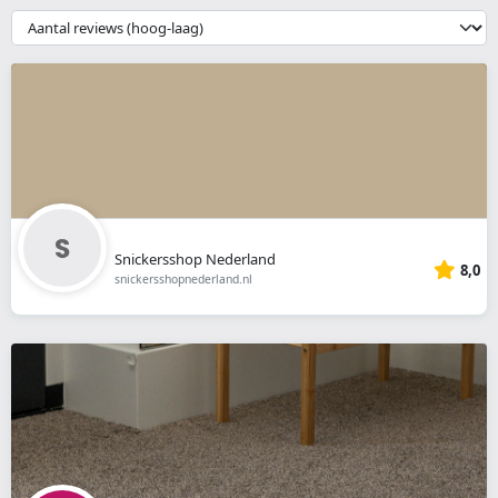
webshop
{{
__('Sort')
}}
Snickersshop Nederland
8,0
snickersshopnederland.nl