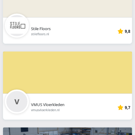
Stile Floors
9,8
stilefloors.nl
VMUS Vloerkleden
9,7
vmusvloerkleden.nl