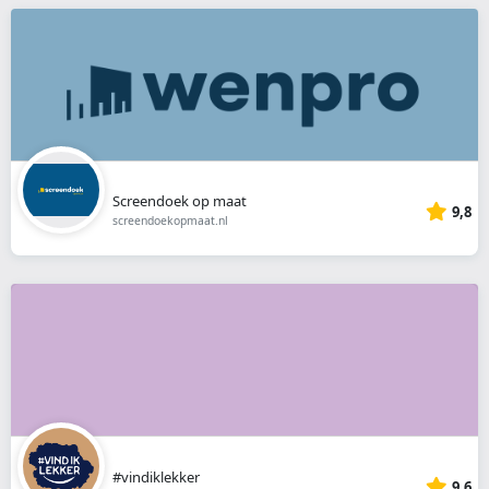
Screendoek op maat
9,8
screendoekopmaat.nl
#vindiklekker
9,6