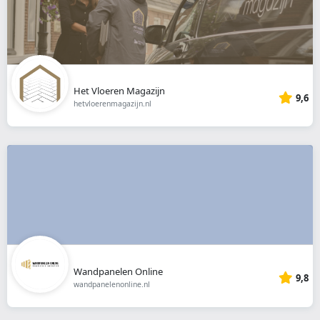
Het Vloeren Magazijn
9,6
hetvloerenmagazijn.nl
Wandpanelen Online
9,8
wandpanelenonline.nl