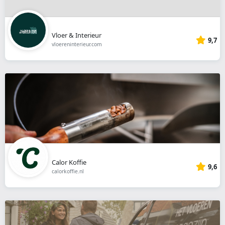
Vloer & Interieur
9,7
vloereninterieur.com
Calor Koffie
9,6
calorkoffie.nl