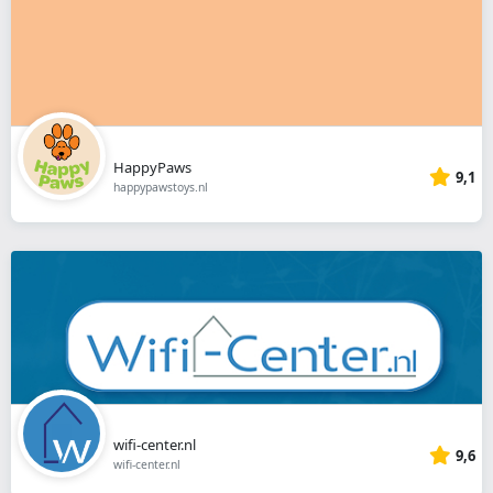
HappyPaws
9,1
happypawstoys.nl
wifi-center.nl
9,6
wifi-center.nl