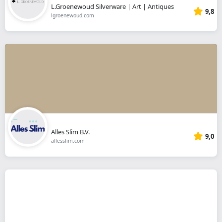
L.Groenewoud Silverware | Art | Antiques
9,8
lgroenewoud.com
Alles Slim B.V.
9,0
allesslim.com