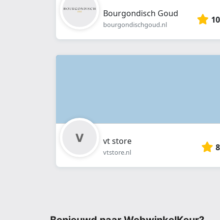
Bourgondisch Goud
10
bourgondischgoud.nl
vt store
8
vtstore.nl
Benieuwd naar WebwinkelKeur?