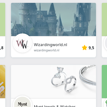
webshop
}}
Wizardingworld.nl
,8
9,5
wizardingworld.nl
Mynt Jewels & Watches