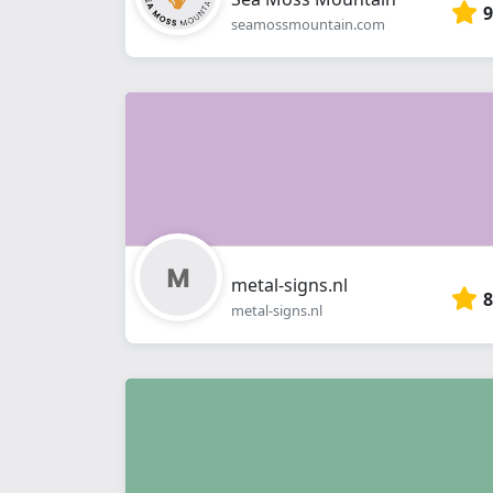
9
seamossmountain.com
metal-signs.nl
8
metal-signs.nl