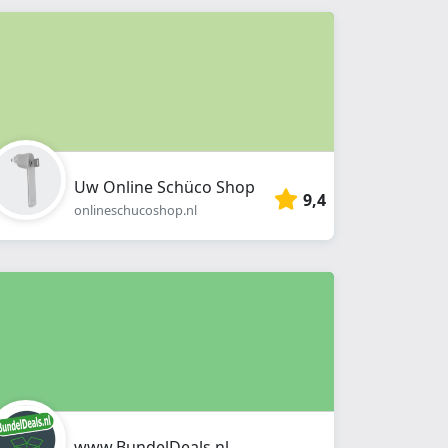
Uw Online Schüco Shop
9,4
onlineschucoshop.nl
www.BundelDeals.nl