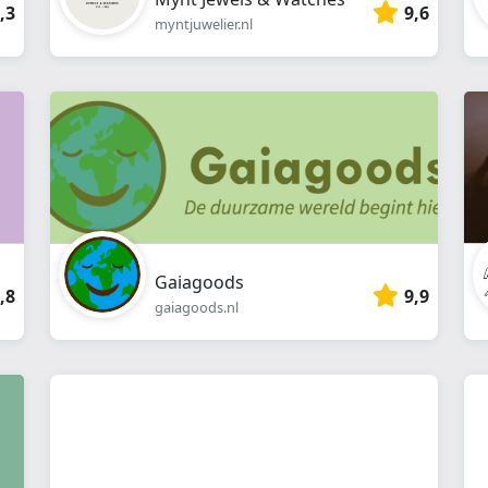
,3
9,6
myntjuwelier.nl
Gaiagoods
,8
9,9
gaiagoods.nl