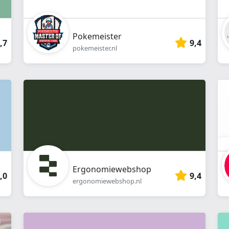
Pokemeister
,7
9,4
pokemeister.nl
Ergonomiewebshop
,0
9,4
ergonomiewebshop.nl