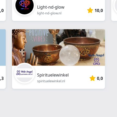
Light-nd-glow
,0
10,0
light-nd-glow.nl
Spirituelewinkel
,3
0,0
spirituelewinkel.nl