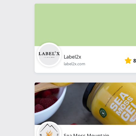
Label2x
8
label2x.com
Sea Moss Mountain