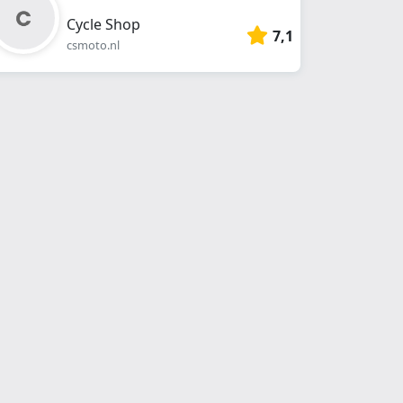
Cycle Shop
7,1
csmoto.nl