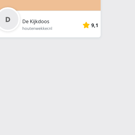
De Kijkdoos
9,1
houtenwekker.nl