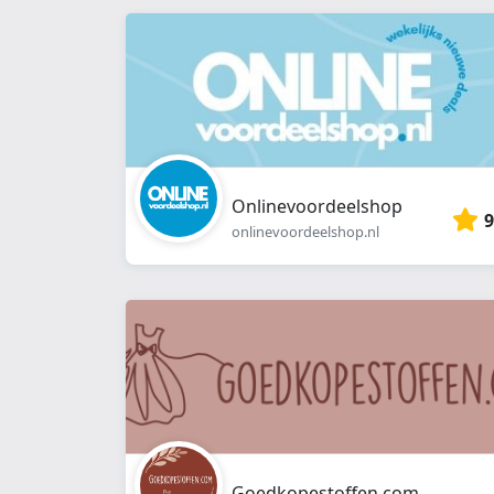
Onlinevoordeelshop
9
onlinevoordeelshop.nl
Goedkopestoffen.com