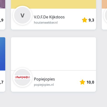
V.O.F.De Kijkdoos
,9
9,3
houtenwekker.nl
Popiejopies
,7
10,0
popiejopies.nl