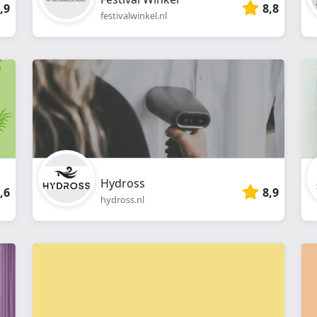
,9
8,8
festivalwinkel.nl
Hydross
,6
8,9
hydross.nl