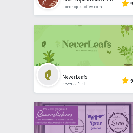
9
goedkopestoffen.com
NeverLeafs
9
neverleafs.nl