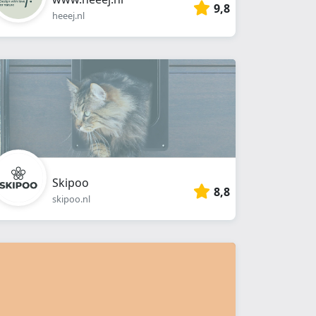
9,8
heeej.nl
Skipoo
8,8
skipoo.nl