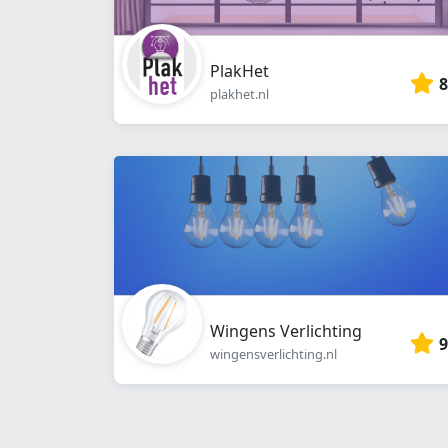
PlakHet
8
plakhet.nl
Wingens Verlichting
9
wingensverlichting.nl