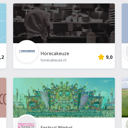
webshop
}}
Horecakeuze
,2
9,0
horecakeuze.nl
Festival Winkel