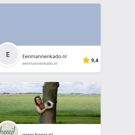
Eenmannenkado.nl
9,4
eenmannenkado.nl
www.heeej.nl