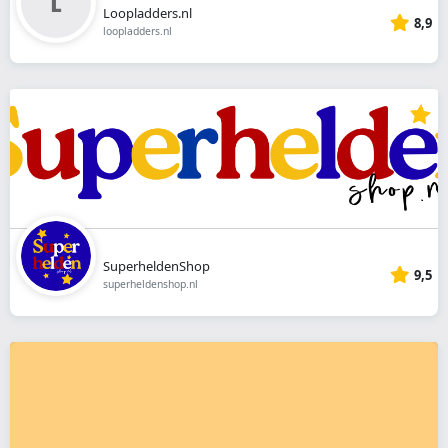
Loopladders.nl
8,9
loopladders.nl
SuperheldenShop
9,5
superheldenshop.nl