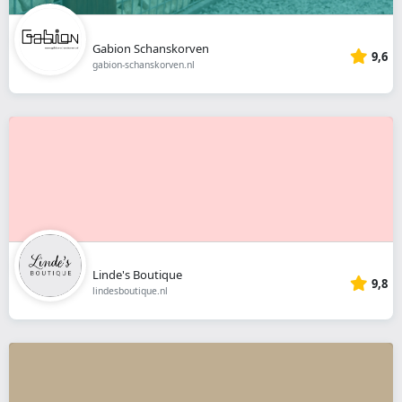
Gabion Schanskorven
9,6
gabion-schanskorven.nl
Linde's Boutique
9,8
lindesboutique.nl