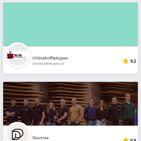
OnlineKoffieKopen
9,2
onlinekoffiekopen.nl
Duumaa
9,9