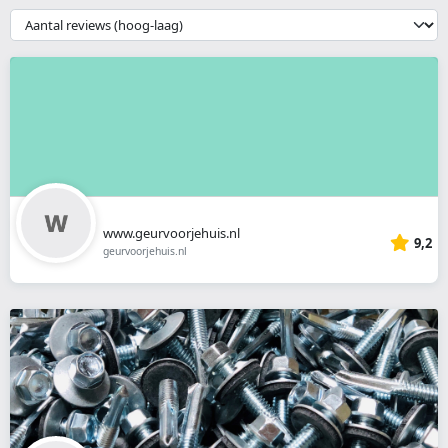
webshop
{{
__('Sort')
}}
www.geurvoorjehuis.nl
9,2
geurvoorjehuis.nl