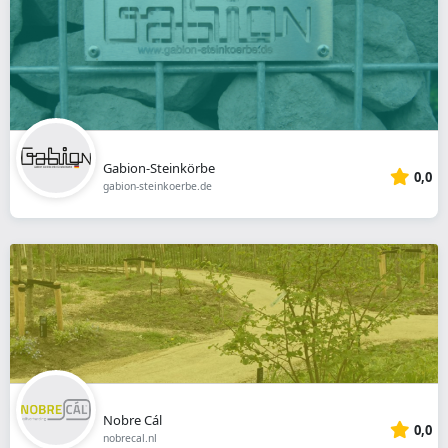
Gabion-Steinkörbe
0,0
gabion-steinkoerbe.de
Nobre Cál
0,0
nobrecal.nl