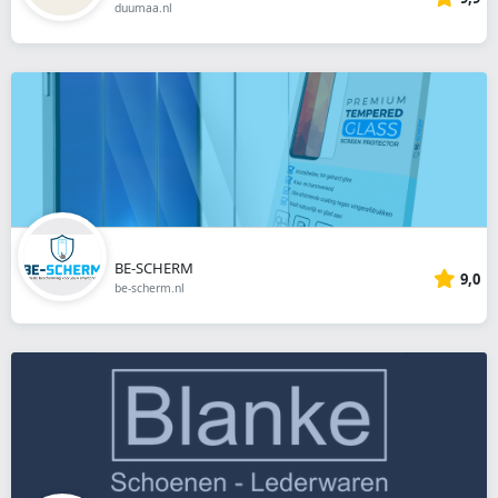
duumaa.nl
BE-SCHERM
9,0
be-scherm.nl