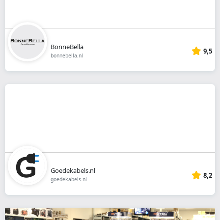
BonneBella
9,5
bonnebella.nl
Goedekabels.nl
8,2
goedekabels.nl