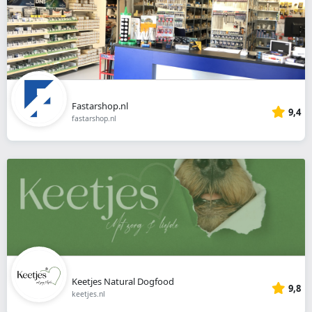
Fastarshop.nl
9,4
fastarshop.nl
Keetjes Natural Dogfood
9,8
keetjes.nl