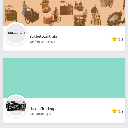
Bakfietscentrale
9,1
bakfietscentrale.nl
Haxha Trading
9,7
haxhatrading.nl