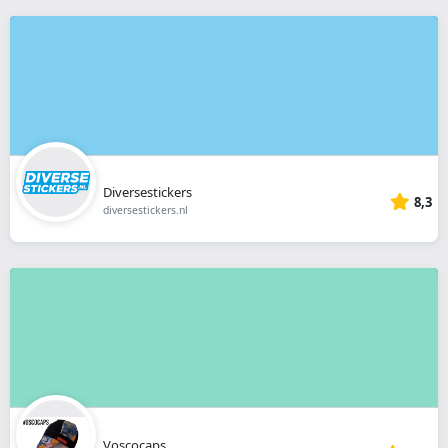
Diversestickers
8,3
diversestickers.nl
Voscocaps