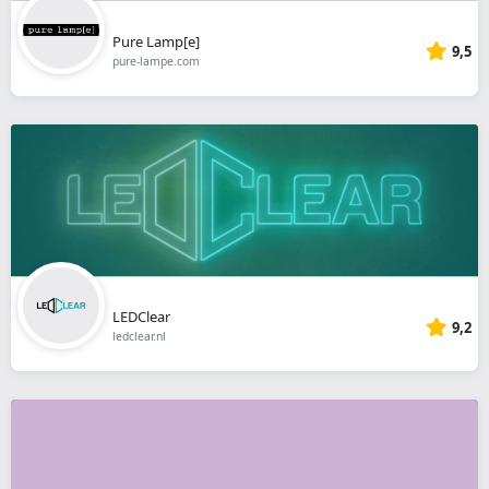
Pure Lamp[e]
9,5
pure-lampe.com
LEDClear
9,2
ledclear.nl