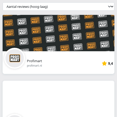
webshop
{{
__('Sort')
}}
Profimart
9,4
profimart.nl