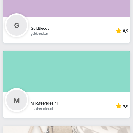
GoldSeeds
8,9
goldseeds.nl
MT-Sfeeridee.nl
9,8
mt-sfeeridee.nl