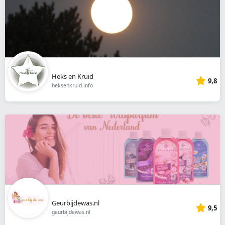
Heks en Kruid
9,8
heksenkruid.info
Geurbijdewas.nl
9,5
geurbijdewas.nl