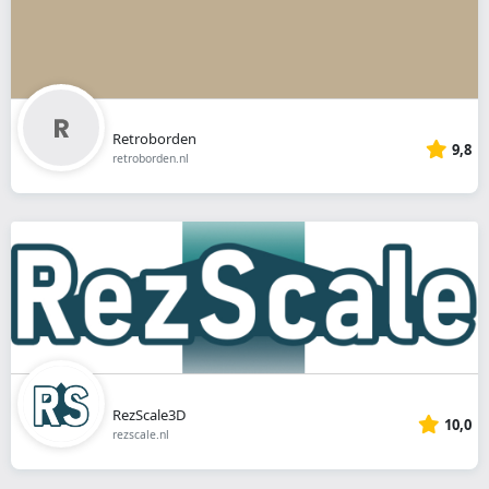
Retroborden
9,8
retroborden.nl
RezScale3D
10,0
rezscale.nl