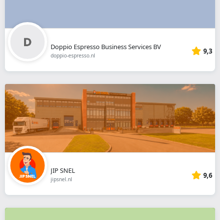
Doppio Espresso Business Services BV
9,3
doppio-espresso.nl
JIP SNEL
9,6
jipsnel.nl