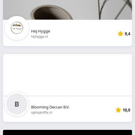
Hej Hygge
9,4
hejhygge.nl
Blooming Deccan B.V.
10,0
opkopkoffie.nl