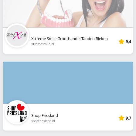
X-treme Smile Groothandel Tanden Bleken
9,4
xtremesmile.nl
Shop Friesland
9,7
shopfriesland.nl