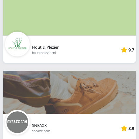
Hout & Plezier
9,7
houtenplezier.nl
SNEAXX
8,9
sneaxx.com