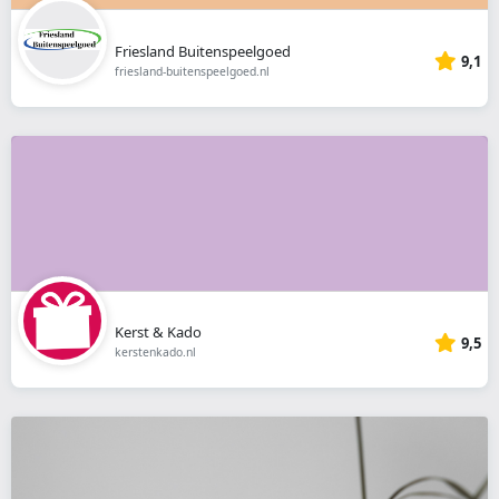
Friesland Buitenspeelgoed
9,1
friesland-buitenspeelgoed.nl
Kerst & Kado
9,5
kerstenkado.nl