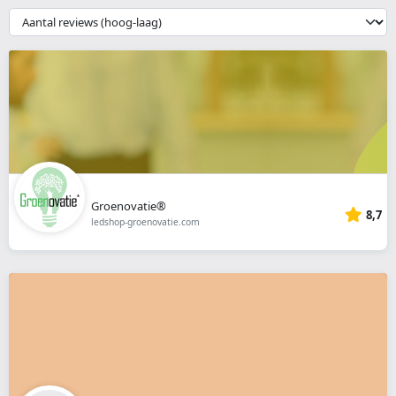
webshop
{{
__('Sort')
}}
Groenovatie®
8,7
ledshop-groenovatie.com