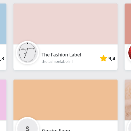
webshop
}}
The Fashion Label
,3
9,4
thefashionlabel.nl
Simsim Shop