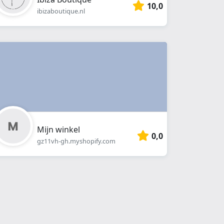
10,0
ibizaboutique.nl
Mijn winkel
0,0
gz11vh-gh.myshopify.com