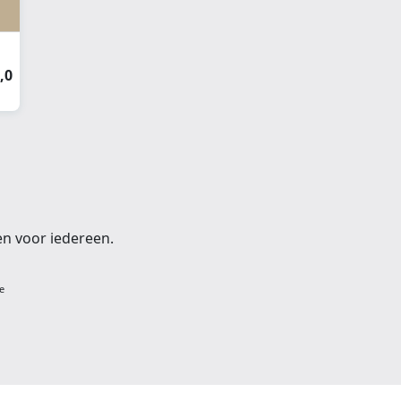
,0
en voor iedereen.
e