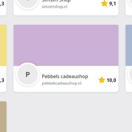
,3
9,1
simsimshop.nl
Pebbels cadeaushop
,3
10,0
pebbelscadeaushop.nl