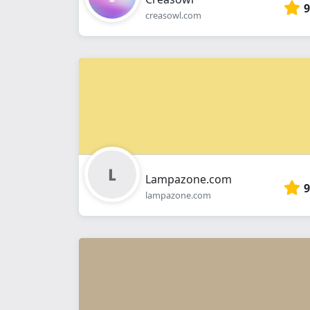
9
creasowl.com
Lampazone.com
9
lampazone.com