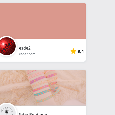
esde2
9,4
esde2.com
Ibiza Boutique