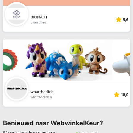
BIONAUT
9,6
bionaut.eu
whattheclick
10,0
whattheclick.nl
Benieuwd naar WebwinkelKeur?
We zijn er om de e-commerce