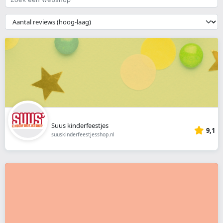
een
webshop
{{
__('Sort')
}}
Suus kinderfeestjes
9,1
suuskinderfeestjesshop.nl