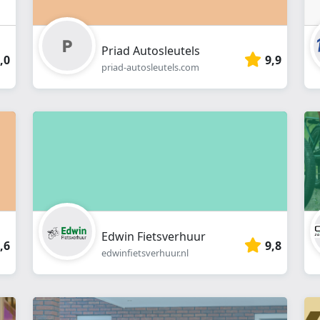
Priad Autosleutels
,0
9,9
priad-autosleutels.com
Edwin Fietsverhuur
,6
9,8
edwinfietsverhuur.nl