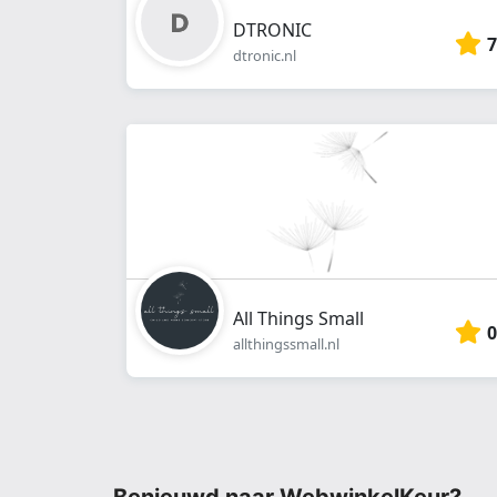
DTRONIC
7
dtronic.nl
All Things Small
0
allthingssmall.nl
Benieuwd naar WebwinkelKeur?