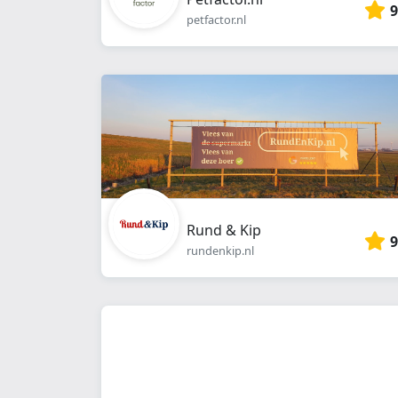
9
petfactor.nl
Rund & Kip
9
rundenkip.nl