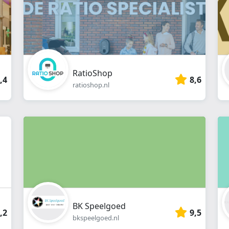
RatioShop
,4
8,6
ratioshop.nl
BK Speelgoed
,2
9,5
bkspeelgoed.nl