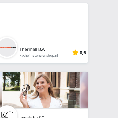
Thermall B.V.
8,6
kachelmaterialenshop.nl
Jewels by KC