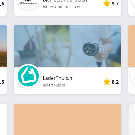
,6
9,7
bkfietsonderdelen.nl
LaderThuis.nl
,5
8,2
laderthuis.nl