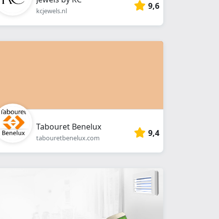
9,6
kcjewels.nl
Tabouret Benelux
9,4
tabouretbenelux.com