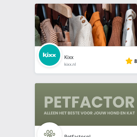
Kixx
8
kixx.nl
Petfactor.nl