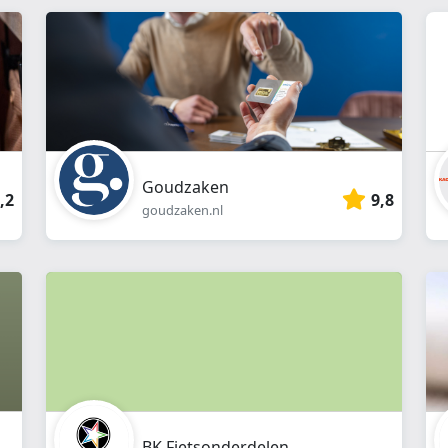
webshop
}}
Goudzaken
,2
9,8
goudzaken.nl
BK Fietsonderdelen