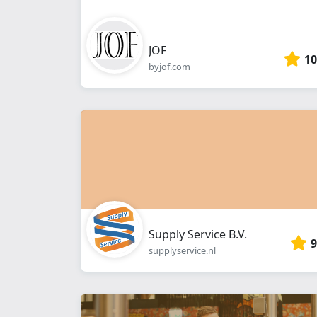
JOF
10
byjof.com
Supply Service B.V.
9
supplyservice.nl