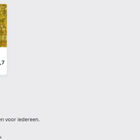
webshop
}}
,7
en voor iedereen.
e