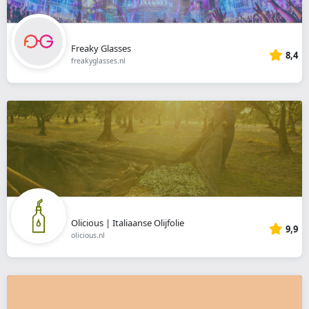
Freaky Glasses
8,4
freakyglasses.nl
Olicious | Italiaanse Olijfolie
9,9
olicious.nl