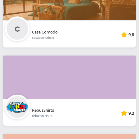
Casa Comodo
9,8
casacomodo.nl
RebusShirts
9,2
rebusshirts.nl