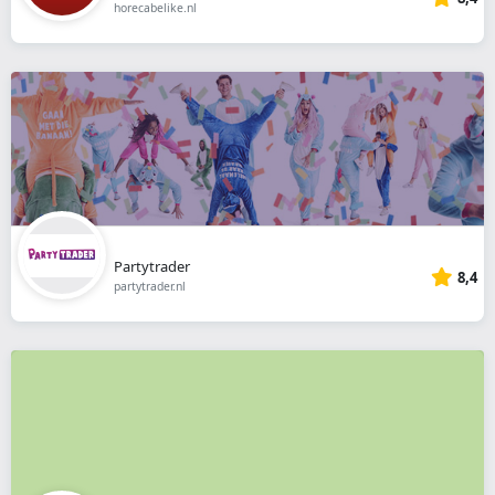
horecabelike.nl
Partytrader
8,4
partytrader.nl