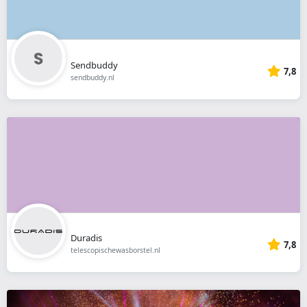
Sendbuddy
7,8
sendbuddy.nl
Duradis
7,8
telescopischewasborstel.nl