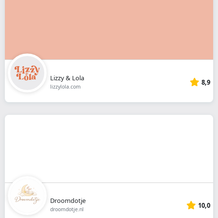
Lizzy & Lola
8,9
lizzylola.com
Droomdotje
10,0
droomdotje.nl