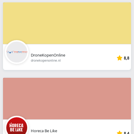
DroneKopenOnline
8,8
dronekopenonline.nl
Horeca Be Like
8,4