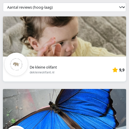
webshop
{{
__('Sort')
}}
De kleine olifant
9,9
dekleineolifant.nl