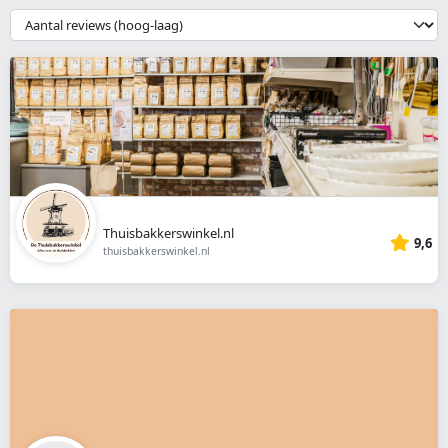
webshop
{{
__('Sort')
}}
Thuisbakkerswinkel.nl
9,6
thuisbakkerswinkel.nl