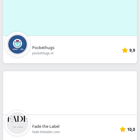
Pockethugs
9,9
pockethugs.nl
Fade the Label
10,0
fade-thelabel.com