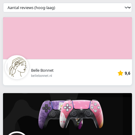
webshop
{{
__('Sort')
}}
Belle Bonnet
9,6
bellebonnet.nl