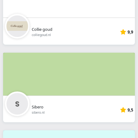
Collie goud
9,9
colliegoud.nl
Sibero
9,5
sibero.nl