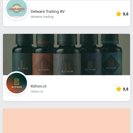
Delware Trading BV
9,6
delware.trading
Rithim.nl
9,8
rithim.nl