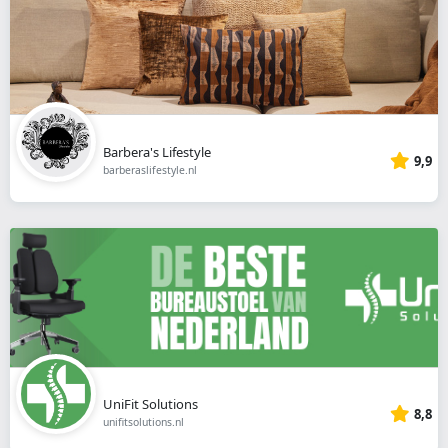
Barbera's Lifestyle
9,9
barberaslifestyle.nl
UniFit Solutions
8,8
unifitsolutions.nl