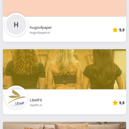
hugsofpaper
9,9
hugsofpaper.nl
LibelFit
9,8
libelfit.nl