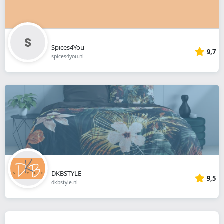
Spices4You
9,7
spices4you.nl
DKBSTYLE
9,5
dkbstyle.nl