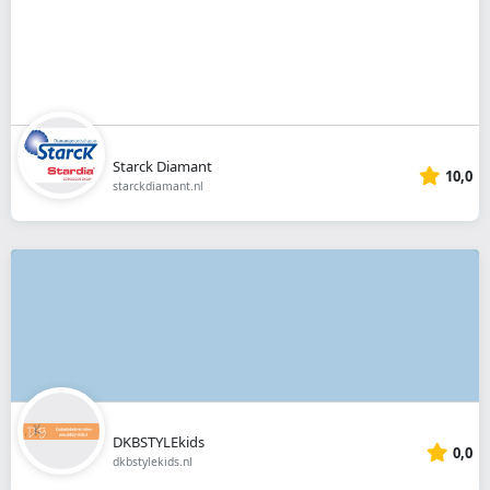
Starck Diamant
10,0
starckdiamant.nl
DKBSTYLEkids
0,0
dkbstylekids.nl