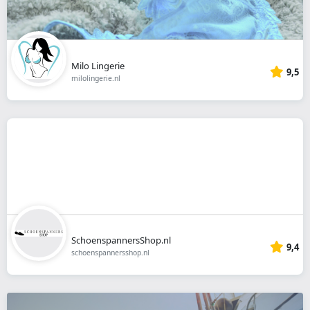
Milo Lingerie
9,5
milolingerie.nl
SchoenspannersShop.nl
9,4
schoenspannersshop.nl