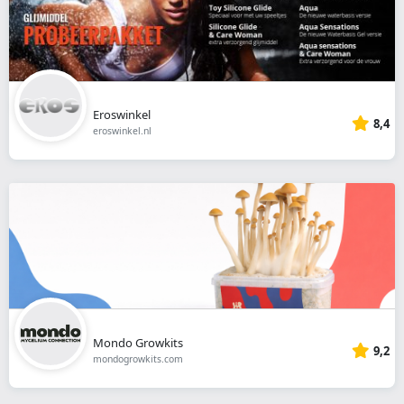
Eroswinkel
8,4
eroswinkel.nl
Mondo Growkits
9,2
mondogrowkits.com