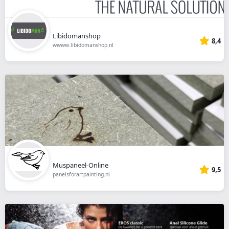
Libidomanshop
8,4
wwww.libidomanshop.nl
Muspaneel-Online
9,5
panelsforartpainting.nl