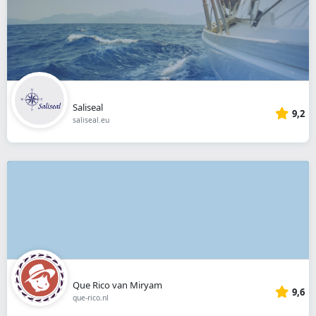
Saliseal
9,2
saliseal.eu
Que Rico van Miryam
9,6
que-rico.nl