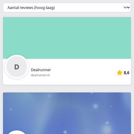
webshop
{{
__('Sort')
}}
Dealrunner
8,6
dealrunner.nl