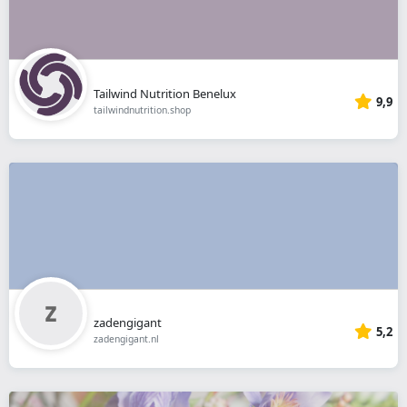
Tailwind Nutrition Benelux
9,9
tailwindnutrition.shop
zadengigant
5,2
zadengigant.nl