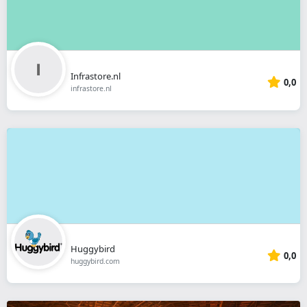
Infrastore.nl
0,0
infrastore.nl
Huggybird
0,0
huggybird.com