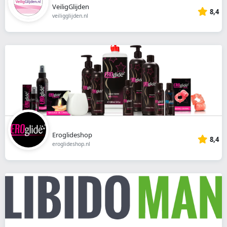
VeiligGlijden
8,4
veiligglijden.nl
Eroglideshop
8,4
eroglideshop.nl