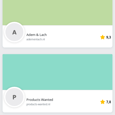
Adem & Lach
9,3
ademenlach.nl
Products Wanted
7,8
products-wanted.nl