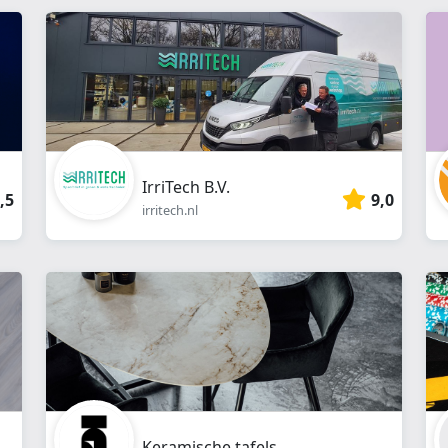
webshop
}}
IrriTech B.V.
,5
9,0
irritech.nl
Keramische tafels