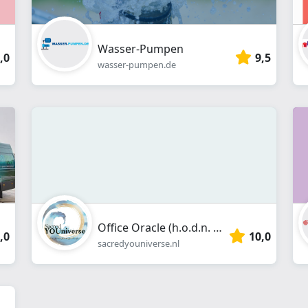
Wasser-Pumpen
,0
9,5
wasser-pumpen.de
Office Oracle (h.o.d.n. Sacred YOUniverse)
,0
10,0
sacredyouniverse.nl