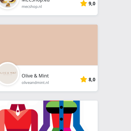
9,0
mecshop.nl
Olive & Mint
8,0
oliveandmint.nl