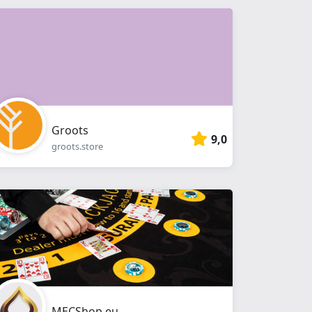
Groots
9,0
groots.store
MECShop.eu