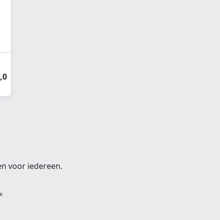
,0
en voor iedereen.
e