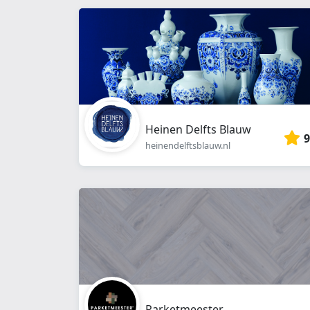
Heinen Delfts Blauw
9
heinendelftsblauw.nl
Parketmeester