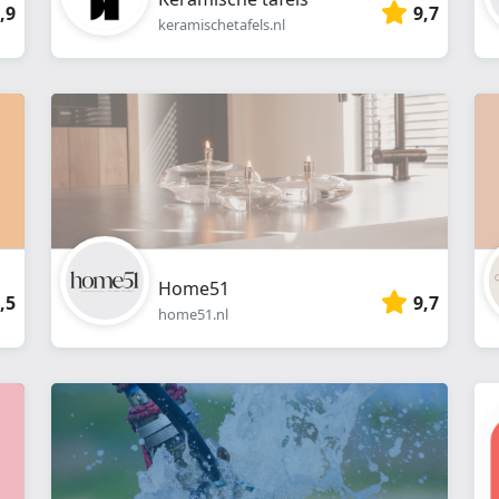
,9
9,7
keramischetafels.nl
Home51
,5
9,7
home51.nl