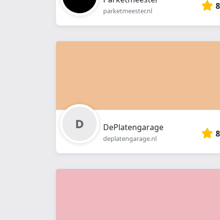
8
parketmeester.nl
DePlatengarage
8
deplatengarage.nl