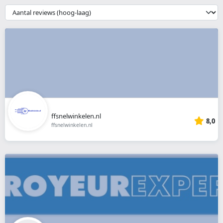
webshop
{{
__('Sort')
}}
ffsnelwinkelen.nl
8,0
ffsnelwinkelen.nl