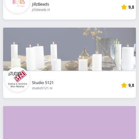
JillzBeads
9,8
jillzbeads.nl
Studio 5121
9,8
studio5121.nl