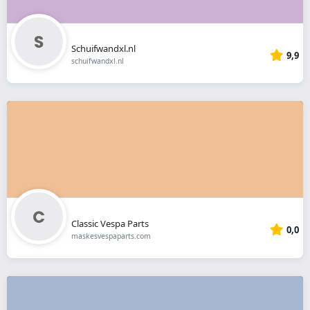
Schuifwandxl.nl
9,9
schuifwandxl.nl
Classic Vespa Parts
0,0
maskesvespaparts.com