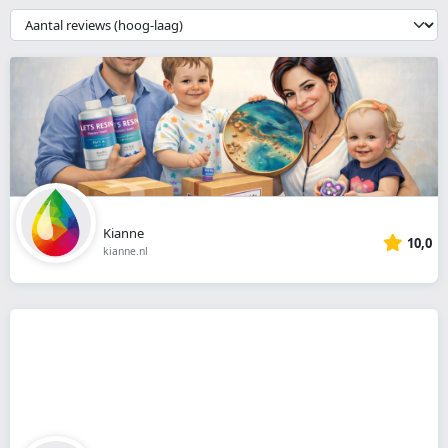
webshop
{{
__('Sort')
}}
Kianne
10,0
kianne.nl