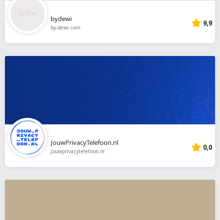
bydewi
9,9
by-dewi.com
JouwPrivacyTelefoon.nl
0,0
jouwprivacytelefoon.nl