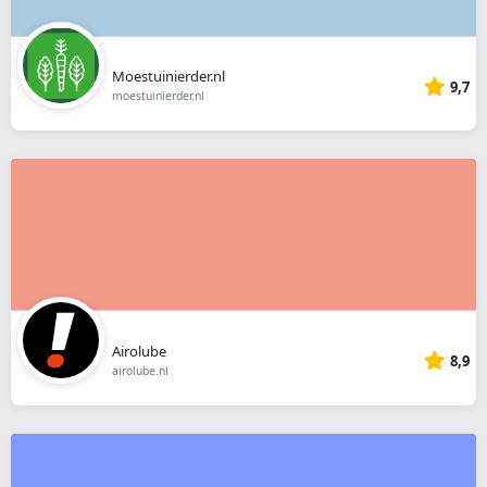
Moestuinierder.nl
9,7
moestuinierder.nl
Airolube
8,9
airolube.nl