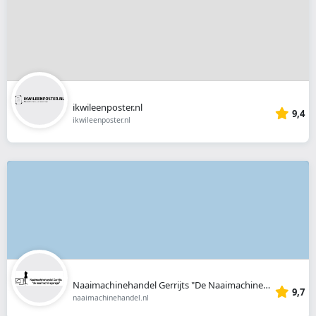
ikwileenposter.nl
9,4
ikwileenposter.nl
Naaimachinehandel Gerrijts "De Naaimachinegarage"
9,7
naaimachinehandel.nl