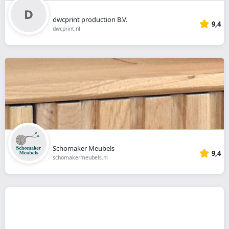
dwcprint production B.V.
9,4
dwcprint.nl
Schomaker Meubels
9,4
schomakermeubels.nl