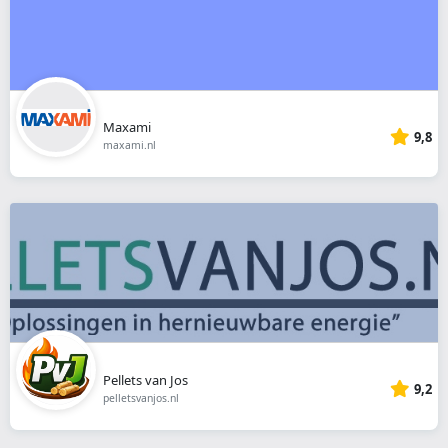
Maxami
9,8
maxami.nl
Pellets van Jos
9,2
pelletsvanjos.nl