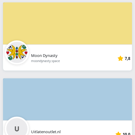
Moon Dynasty
7,8
moondynasty.space
Uitlatenoutlet.nl
10,0