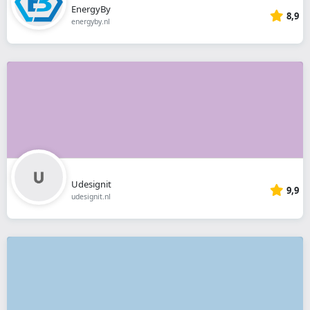
EnergyBy
8,9
energyby.nl
Udesignit
9,9
udesignit.nl