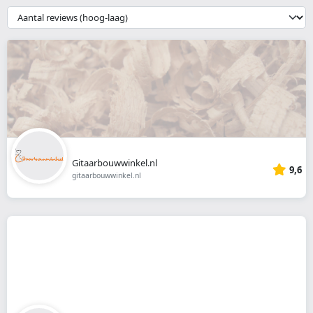
webshop
{{
__('Sort')
}}
Gitaarbouwwinkel.nl
9,6
gitaarbouwwinkel.nl