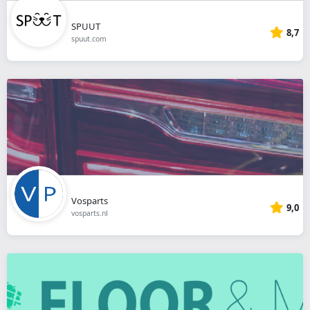
SPUUT
8,7
spuut.com
Vosparts
9,0
vosparts.nl