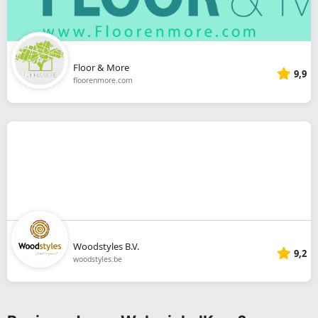
Floor & More
9,9
floorenmore.com
Woodstyles B.V.
9,2
woodstyles.be