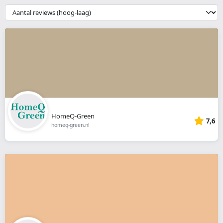
webshop
{{
__('Sort')
}}
HomeQ-Green
7,6
homeq-green.nl