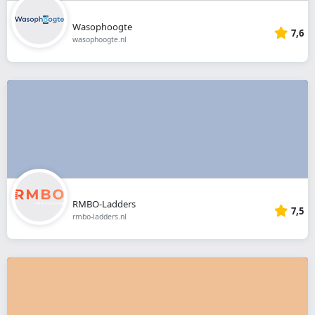
Wasophoogte
7,6
wasophoogte.nl
RMBO-Ladders
7,5
rmbo-ladders.nl