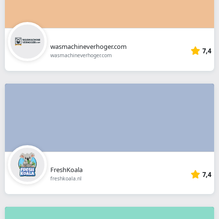
wasmachineverhoger.com
7,4
wasmachineverhoger.com
FreshKoala
7,4
freshkoala.nl