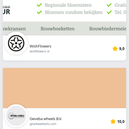
WishFlowers
9,0
wishflowers.nl
Geveba wheels B.V.
10,0
gevebawheels.com