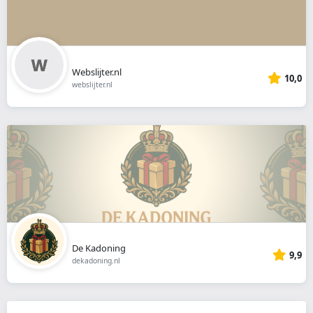
Webslijter.nl
10,0
webslijter.nl
De Kadoning
9,9
dekadoning.nl