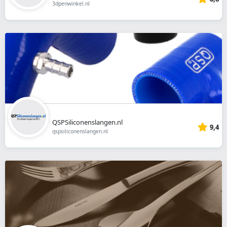
3dpenwinkel.nl
QSPSiliconenslangen.nl
9,4
qspsiliconenslangen.nl