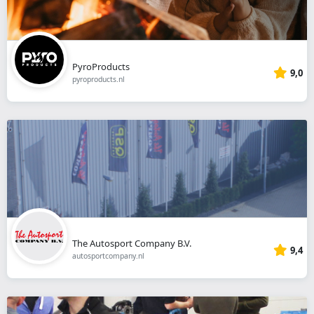
PyroProducts
9,0
pyroproducts.nl
The Autosport Company B.V.
9,4
autosportcompany.nl