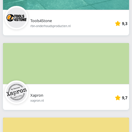
Tools4Stone
9,3
rbn-onderhoudsproducten.nl
Xapron
9,7
xapron.nl