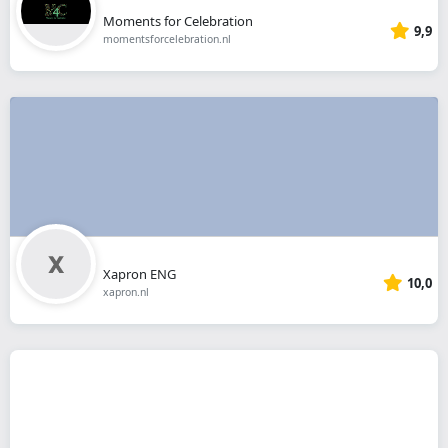
Moments for Celebration
9,9
momentsforcelebration.nl
Xapron ENG
10,0
xapron.nl