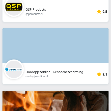
QSP Products
9,5
qspproducts.nl
Oordopjesonline - Gehoorbescherming
9,1
oordopjesonline.nl