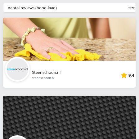
webshop
{{
__('Sort')
}}
Steenschoon.nl
9,4
steenschoon.nl