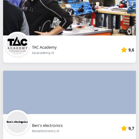
TAC Academy
9,6
tacacademy.nl
Ben's electronics
9,7
benselectronics.nl