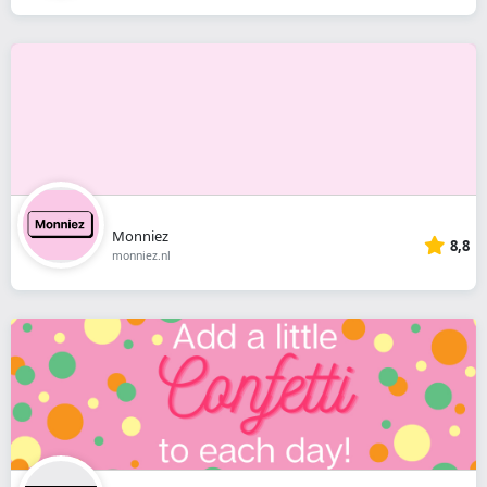
Monniez
8,8
monniez.nl