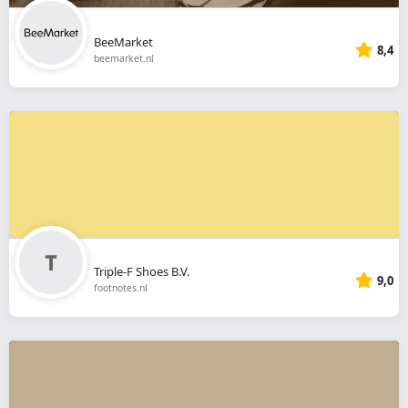
BeeMarket
8,4
beemarket.nl
Triple-F Shoes B.V.
9,0
footnotes.nl