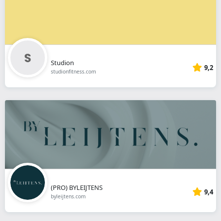
Studion
9,2
studionfitness.com
(PRO) BYLEIJTENS
9,4
byleijtens.com