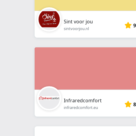
Sint voor jou
9
sintvoorjou.nl
Infraredcomfort
8
infraredcomfort.eu