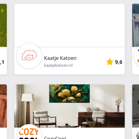
webshop
}}
Kaatje Katoen
,1
9,6
kaatjekatoen.nl
CozyCool