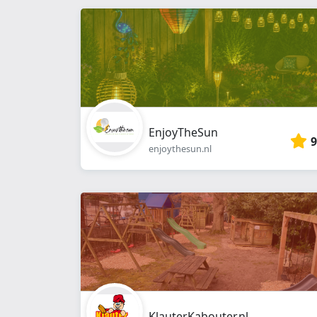
EnjoyTheSun
9
enjoythesun.nl
KlauterKabouter.nl