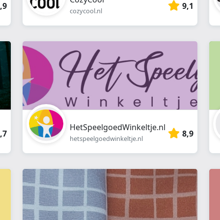
,9
9,1
cozycool.nl
HetSpeelgoedWinkeltje.nl
,7
8,9
hetspeelgoedwinkeltje.nl