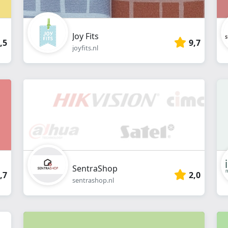
Joy Fits
,5
9,7
joyfits.nl
SentraShop
,7
2,0
sentrashop.nl