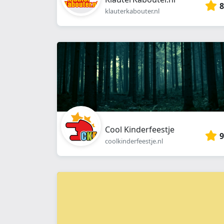
8
klauterkabouter.nl
Cool Kinderfeestje
9
coolkinderfeestje.nl