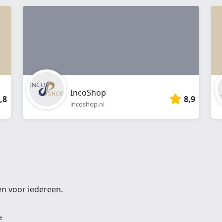
webshop
}}
IncoShop
,8
8,9
incoshop.nl
en voor iedereen.
e