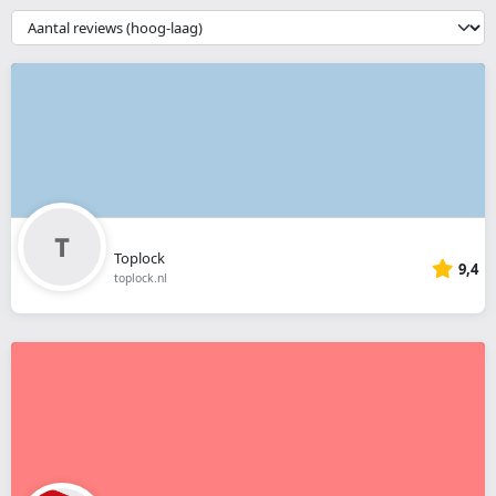
webshop
{{
__('Sort')
}}
Toplock
9,4
toplock.nl