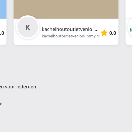
kachelhoutoutletvenlo DUMMY
,0
0,0
kachelhoutoutletvenlodummy.nl
en voor iedereen.
e