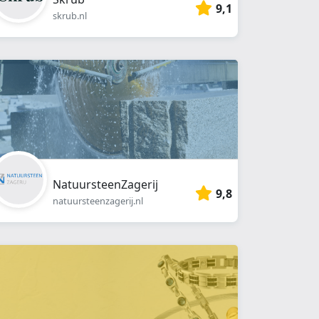
9,1
skrub.nl
NatuursteenZagerij
9,8
natuursteenzagerij.nl