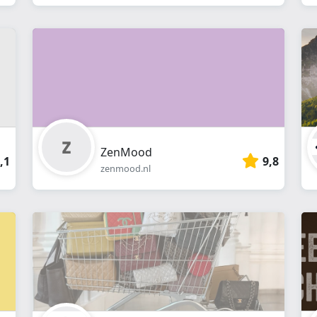
ZenMood
,1
9,8
zenmood.nl