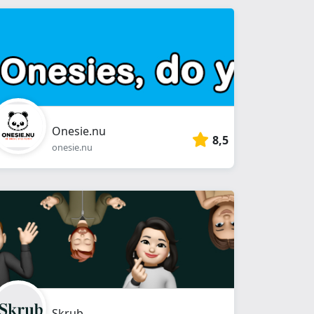
Onesie.nu
8,5
onesie.nu
Skrub