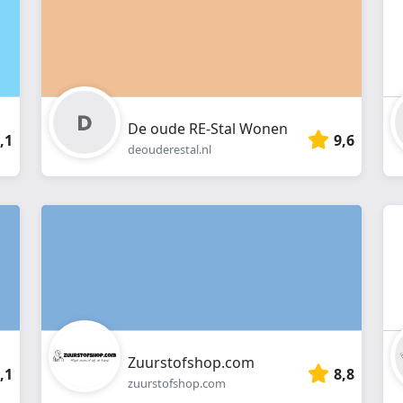
De oude RE-Stal Wonen
,1
9,6
deouderestal.nl
Zuurstofshop.com
,1
8,8
zuurstofshop.com