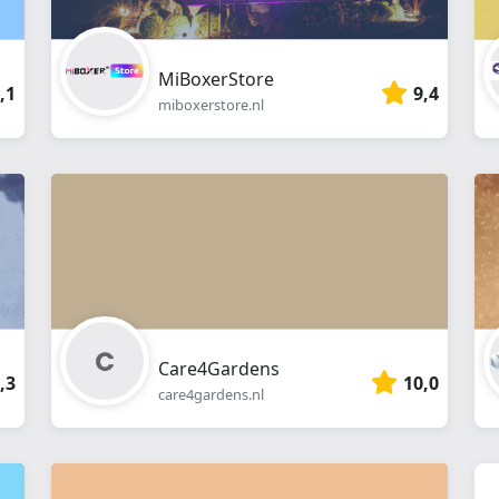
MiBoxerStore
,1
9,4
miboxerstore.nl
Care4Gardens
,3
10,0
care4gardens.nl