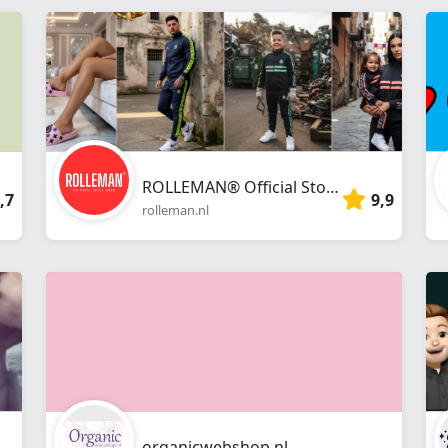
webshop
}}
ROLLEMAN® Official Store
,7
9,9
rolleman.nl
organicwebshop.nl