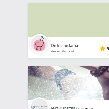
De kleine lama
9
dekleinelama.nl
NATUURSTEENvakman