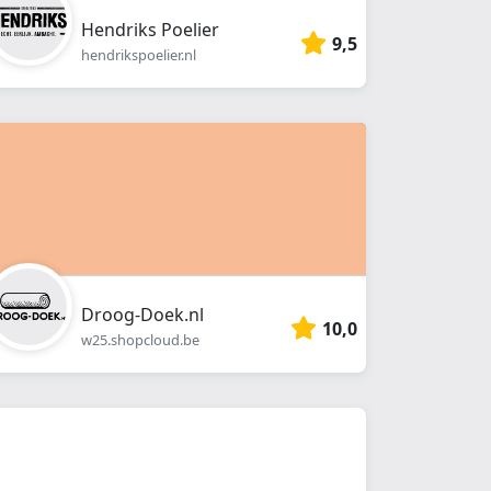
Hendriks Poelier
9,5
hendrikspoelier.nl
Droog-Doek.nl
10,0
w25.shopcloud.be