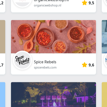
,2
9,5
organicwebshop.nl
Spice Rebels
,7
9,6
spicerebels.com