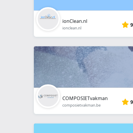
ionClean.nl
9
ionclean.nl
COMPOSIETvakman
9
composietvakman.be