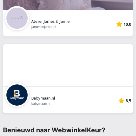
Atelier James & Jamie
10,0
jamesenjamie.nl
Babymaan.nl
8,5
babymaan.nl
Benieuwd naar WebwinkelKeur?