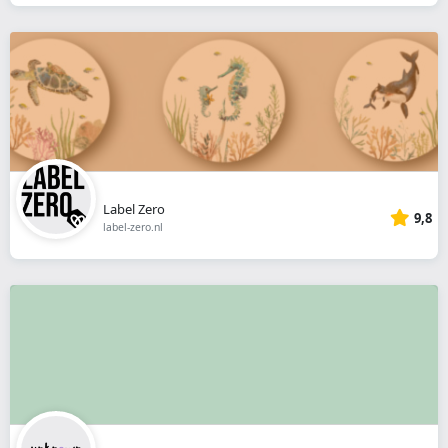
Label Zero
9,8
label-zero.nl