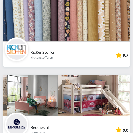
KicKenStoffen
9,7
kickenstoffen.nl
Beddies.nl
9,6
beddies.nl