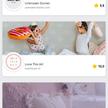
Unknown Stories
9,8
unknown-stories.com
Love This Art
10,0
lovethisart.nl