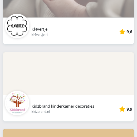
Kl4vertje
9,6
kl4vertje.nl
Kidzbrand kinderkamer decoraties
9,9
kidzbrand.nl