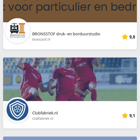
BRONSSTOF druk- en borduurstudio
9,8
bronsstof.nl
Clubfabriek.nl
9,1
clubfabriek.nl