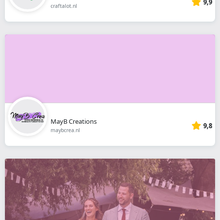
9,9
craftalot.nl
MayB Creations
9,8
maybcrea.nl