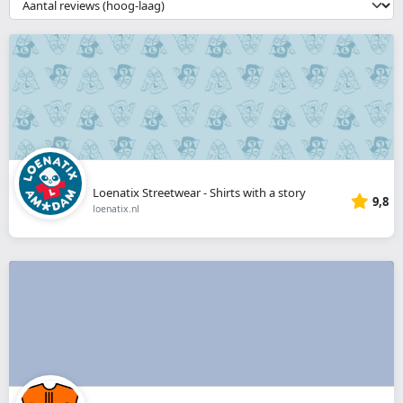
__('Sort')
}}
Loenatix Streetwear - Shirts with a story
9,8
loenatix.nl