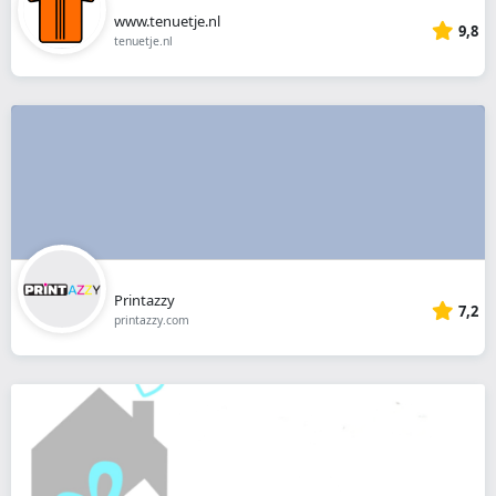
www.tenuetje.nl
9,8
tenuetje.nl
Printazzy
7,2
printazzy.com