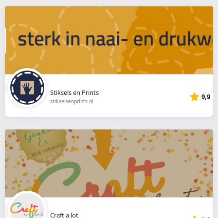
Stiksels en Prints
9,9
stikselsenprints.nl
Craft a lot