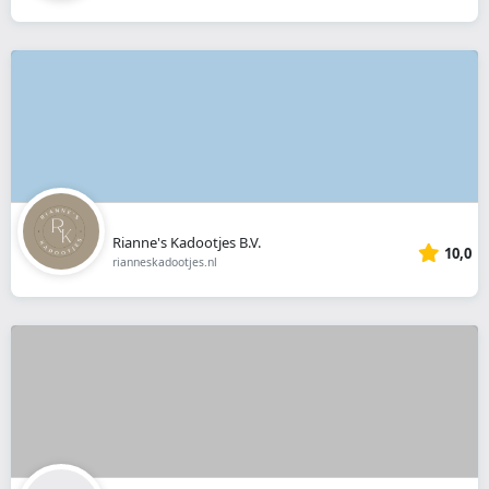
Rianne's Kadootjes B.V.
10,0
rianneskadootjes.nl