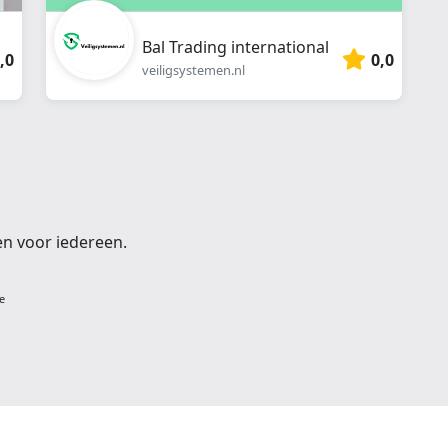
Bal Trading international
,0
0,0
veiligsystemen.nl
en voor iedereen.
e