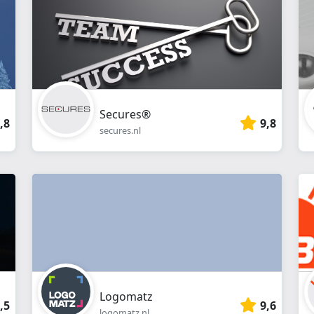
Secures®
,8
9,8
secures.nl
Logomatz
,5
9,6
logomatz.nl