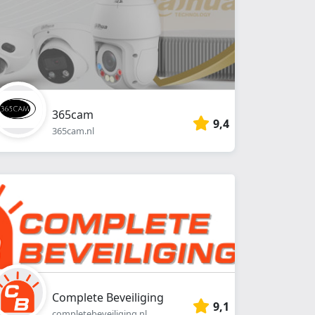
365cam
9,4
365cam.nl
Complete Beveiliging
9,1
completebeveiliging.nl