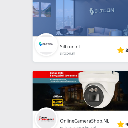
Siltcon.nl
8
siltcon.nl
OnlineCameraShop.NL
9
onlinecamerashop.nl