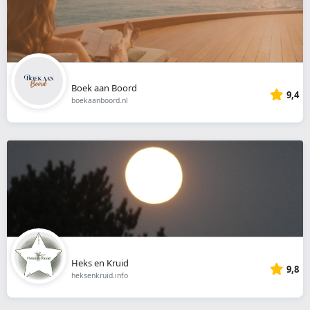
Boek aan Boord
9,4
boekaanboord.nl
Heks en Kruid
9,8
heksenkruid.info