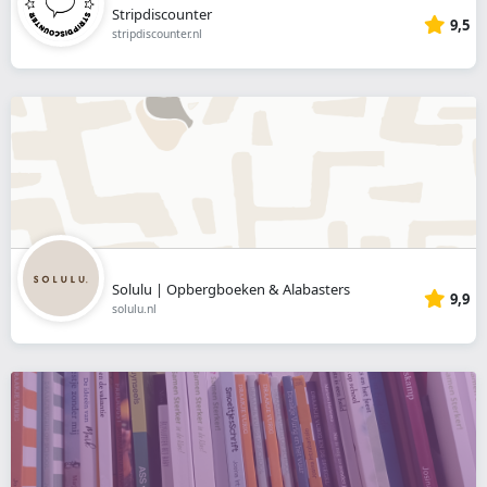
Stripdiscounter
9,5
stripdiscounter.nl
Solulu | Opbergboeken & Alabasters
9,9
solulu.nl