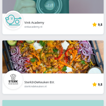
Vink Academy
9,8
vinkacademy.nl
SterkInDeKeuken B.V.
9,8
sterkindekeuken.nl