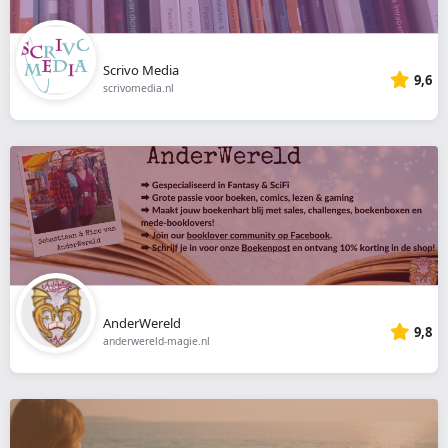
Scrivo Media
9,6
scrivomedia.nl
AnderWereld
9,8
anderwereld-magie.nl