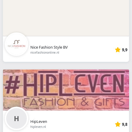
Nice Fashion Style BV
9,9
nicefashiononline.nl
HipLeven
9,8
hipleven.nl