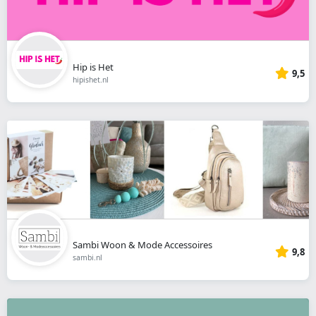
Hip is Het
9,5
hipishet.nl
Sambi Woon & Mode Accessoires
9,8
sambi.nl