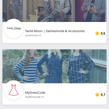
Tante Moon | Damesmode & Accessoires
9,6
tantemoon.nl
MyDressCode
9,7
mydresscode.nl