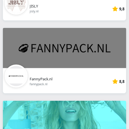
JISLY
9,8
jisly.nl
FannyPack.nl
8,8
fannypack.nl