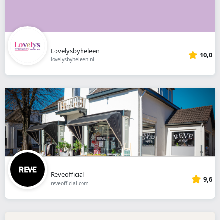
Lovelysbyheleen
10,0
lovelysbyheleen.nl
Reveofficial
9,6
reveofficial.com