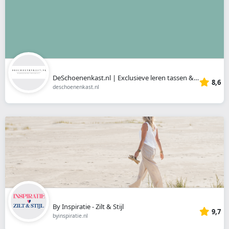
DeSchoenenkast.nl | Exclusieve leren tassen & accessoires
8,6
deschoenenkast.nl
By Inspiratie - Zilt & Stijl
9,7
byinspiratie.nl