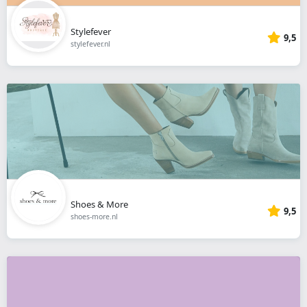
Stylefever
9,5
stylefever.nl
Shoes & More
9,5
shoes-more.nl