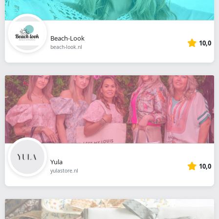
Beach-Look
10,0
beach-look.nl
Yula
10,0
yulastore.nl