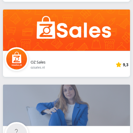
OZ Sales
9,3
ozsales.nl