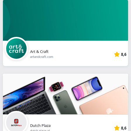
Art & Craft
8,6
artandcraft.com
Dutch Plaza
8,6
dutch-plaza.nl