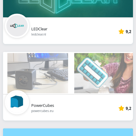
LEDClear
9,2
ledclear.nl
PowerCubes
9,2
powercubes.eu