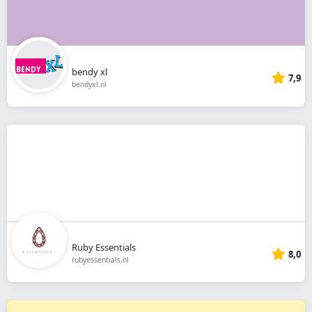
bendy xl
7,9
bendyxl.nl
Ruby Essentials
8,0
rubyessentials.nl