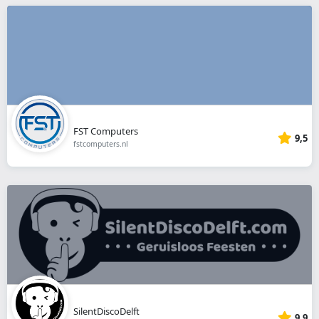
FST Computers
9,5
fstcomputers.nl
SilentDiscoDelft
9,9