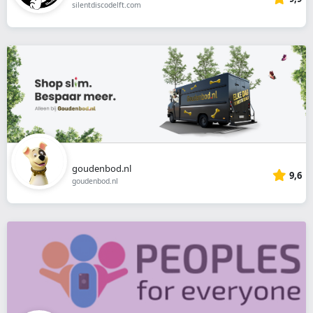
silentdiscodelft.com
goudenbod.nl
9,6
goudenbod.nl