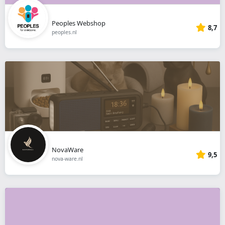
Peoples Webshop
8,7
peoples.nl
NovaWare
9,5
nova-ware.nl