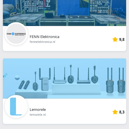
FENN Elektronica
9,8
fennelektronica.nl
Lemorele
8,3
lemorele.nl