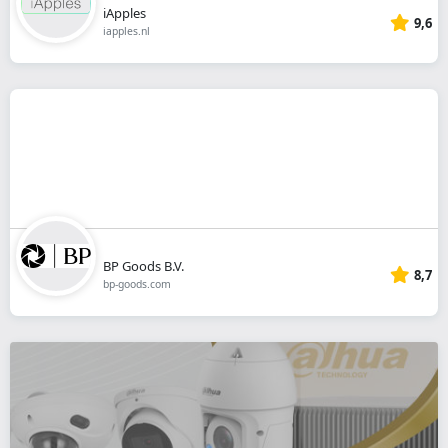
iApples
9,6
iapples.nl
BP Goods B.V.
8,7
bp-goods.com