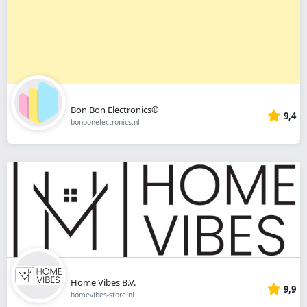
Bon Bon Electronics®
9,4
bonbonelectronics.nl
Home Vibes B.V.
9,9
homevibes-store.nl