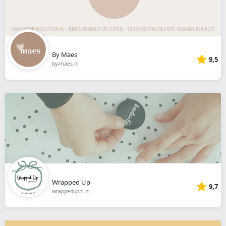
By Maes
9,5
by-maes.nl
Wrapped Up
9,7
wrappedupnl.nl