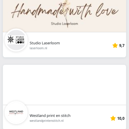
Studio Laserloom
9,7
laserloom.nl
Westland print en stitch
10,0
westlandprintenstitch.nl