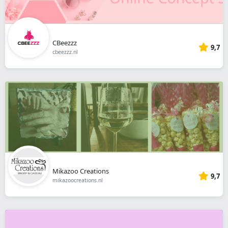
CBeezzz
9,7
cbeezzz.nl
Mikazoo Creations
9,7
mikazoocreations.nl