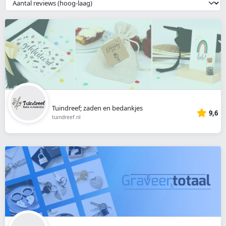
__('Sort')
}}
Tuindreef; zaden en bedankjes
9,6
tuindreef.nl