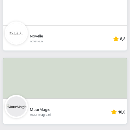
Novelie
8,8
novelie.nl
MuurMagie
10,0
muur-magie.nl