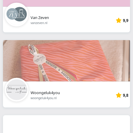
Van Zeven
9,9
vanzeven.nl
Woongeluk4you
9,8
woongeluk4you.nl