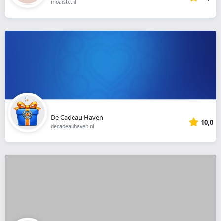
moaiste.nl
De Cadeau Haven
10,0
decadeauhaven.nl