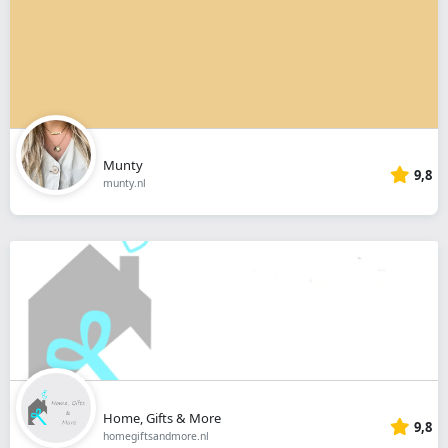
Munty
9,8
munty.nl
Home, Gifts & More
9,8
homegiftsandmore.nl