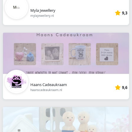
Myla Jewellery
9,3
mylajewellery.nl
Haans Cadeaukraam
9,6
haanscadeaukraam.nl