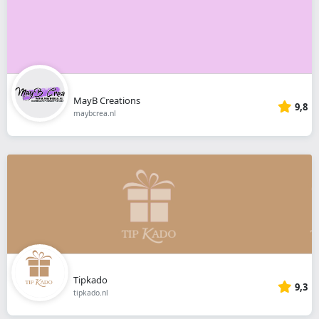
MayB Creations
9,8
maybcrea.nl
Tipkado
9,3
tipkado.nl