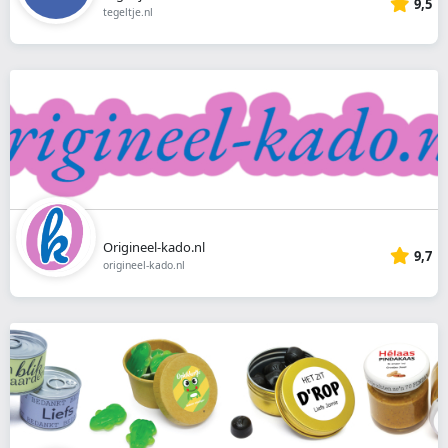
9,5
tegeltje.nl
Origineel-kado.nl
9,7
origineel-kado.nl