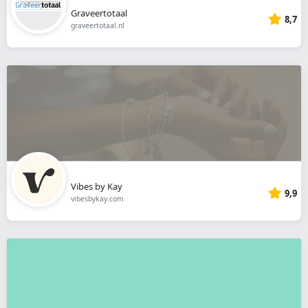
Graveertotaal
8,7
graveertotaal.nl
Vibes by Kay
9,9
vibesbykay.com