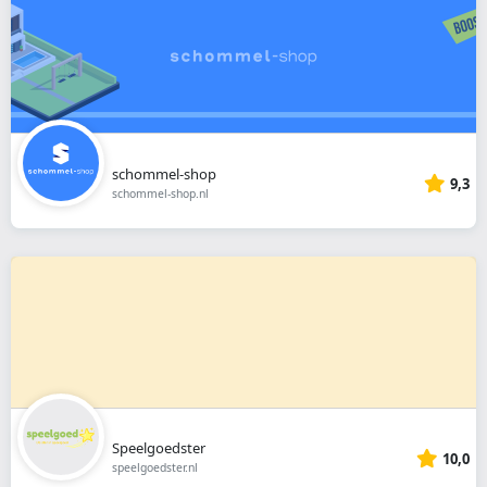
schommel-shop
9,3
schommel-shop.nl
Speelgoedster
10,0
speelgoedster.nl