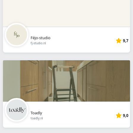
Féjo-studio
9,7
fj-studio.nl
Toadly
9,0
toadly.nl