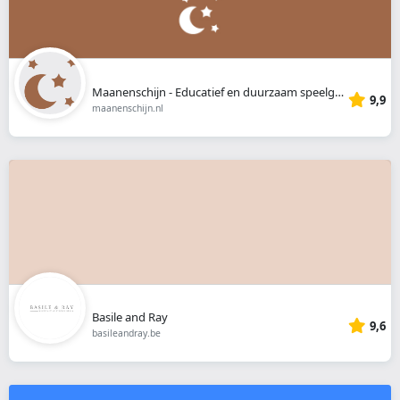
Maanenschijn - Educatief en duurzaam speelgoed
9,9
maanenschijn.nl
Basile and Ray
9,6
basileandray.be