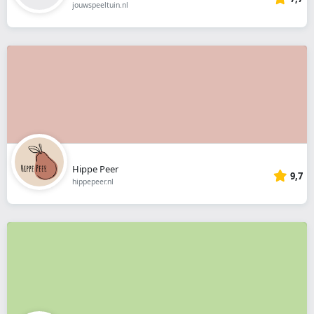
jouwspeeltuin.nl
Hippe Peer
9,7
hippepeer.nl