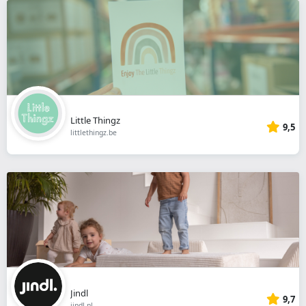
Little Thingz
9,5
littlethingz.be
Jindl
9,7
jindl.nl