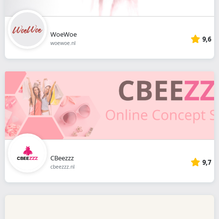
WoeWoe
9,6
woewoe.nl
CBeezzz
9,7
cbeezzz.nl