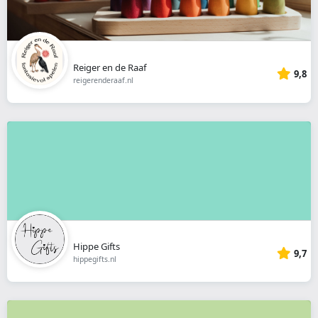
Reiger en de Raaf
9,8
reigerenderaaf.nl
Hippe Gifts
9,7
hippegifts.nl