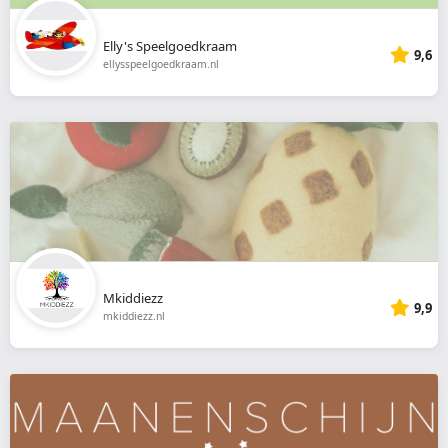
Elly's Speelgoedkraam
9,6
ellysspeelgoedkraam.nl
Mkiddiezz
9,9
mkiddiezz.nl