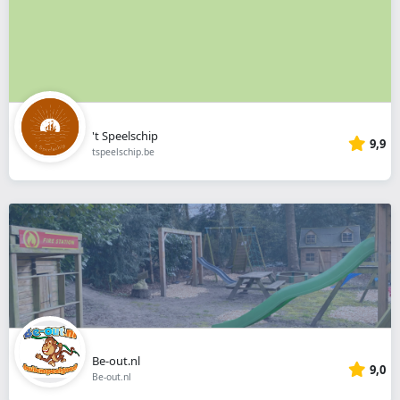
't Speelschip
9,9
tspeelschip.be
Be-out.nl
9,0
Be-out.nl