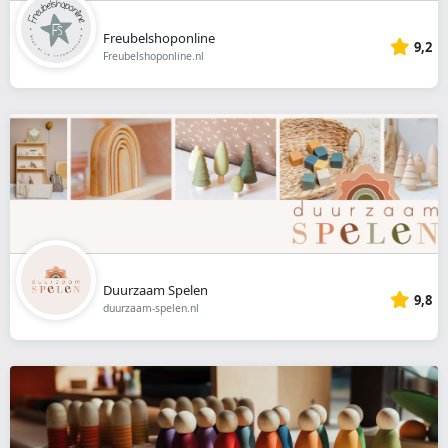
Freubelshoponline
9,2
Freubelshoponline.nl
Duurzaam Spelen
9,8
duurzaam-spelen.nl