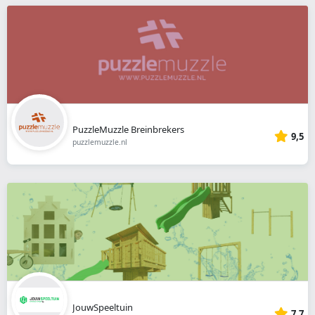
PuzzleMuzzle Breinbrekers
9,5
puzzlemuzzle.nl
JouwSpeeltuin
7,7