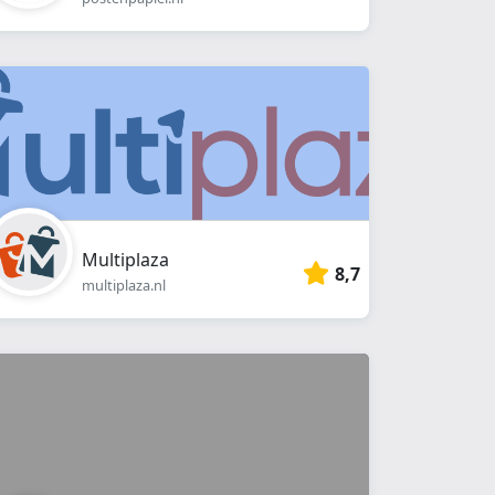
Multiplaza
8,7
multiplaza.nl