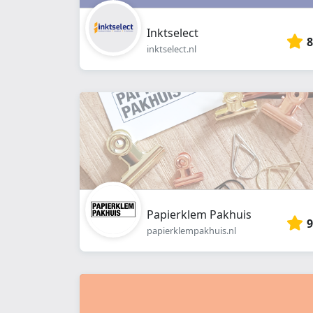
Inktselect
8
inktselect.nl
Papierklem Pakhuis
9
papierklempakhuis.nl