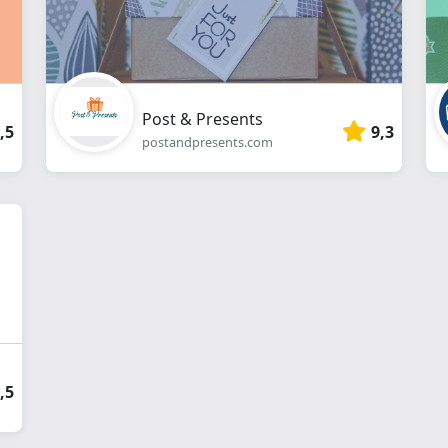
Post & Presents
,5
9,3
postandpresents.com
,5