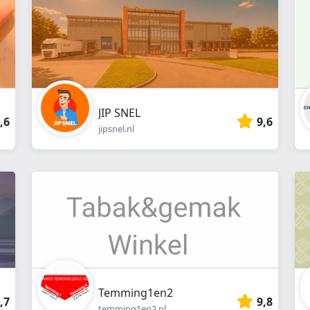
JIP SNEL
,6
9,6
jipsnel.nl
Temming1en2
,7
9,8
temming1en2.nl