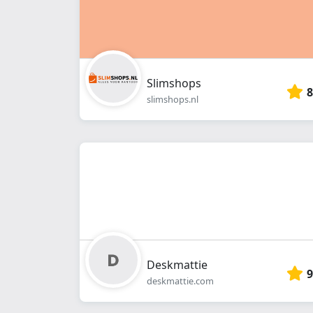
Slimshops
8
slimshops.nl
Deskmattie
9
deskmattie.com