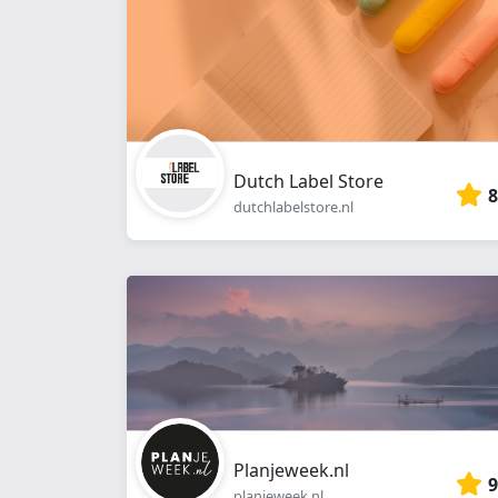
Dutch Label Store
8
dutchlabelstore.nl
Planjeweek.nl
9
planjeweek.nl