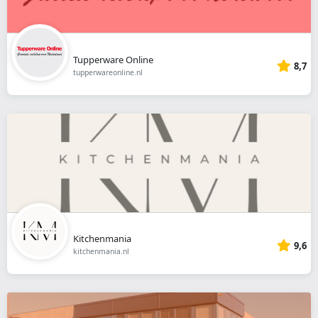
Tupperware Online
8,7
tupperwareonline.nl
Kitchenmania
9,6
kitchenmania.nl