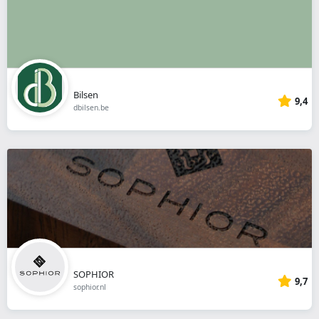
Bilsen
9,4
dbilsen.be
SOPHIOR
9,7
sophior.nl