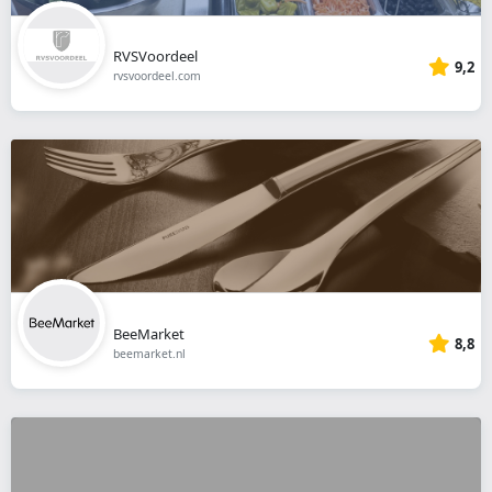
RVSVoordeel
9,2
rvsvoordeel.com
BeeMarket
8,8
beemarket.nl