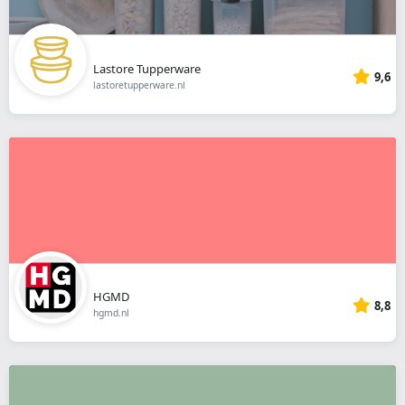
Lastore Tupperware
9,6
lastoretupperware.nl
HGMD
8,8
hgmd.nl