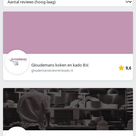
__('Sort')
}}
Gloudemans koken en kado B.V.
9,6
gloudemanskokenenkado.nl