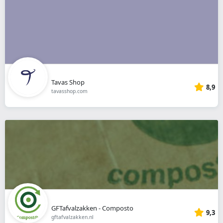
Tavas Shop
8,9
tavasshop.com
GFTafvalzakken - Composto
9,3
gftafvalzakken.nl