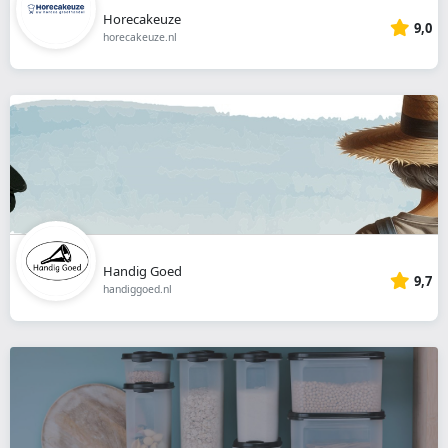
Horecakeuze
9,0
horecakeuze.nl
Handig Goed
9,7
handiggoed.nl